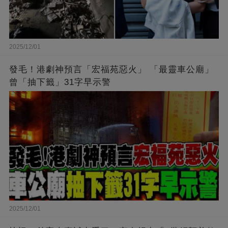
2025/12/01
發毛！港劇神預言「宏福苑惡火」 「最靈車公廟」
曾「抽下籤」31字早示警
2025/12/01