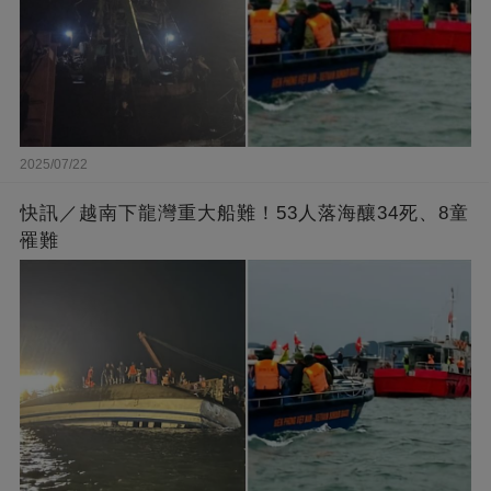
2025/07/22
快訊／越南下龍灣重大船難！53人落海釀34死、8童
罹難