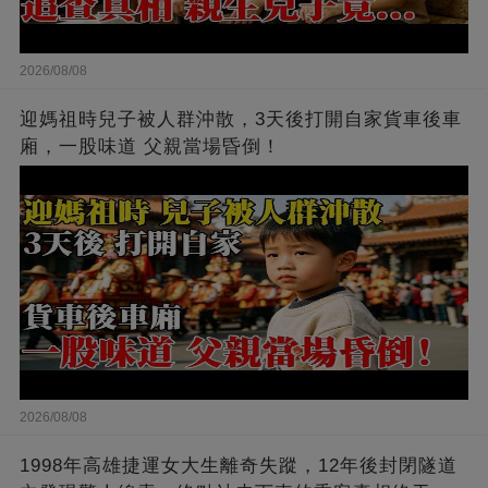
2026/08/08
迎媽祖時兒子被人群沖散，3天後打開自家貨車後車
廂，一股味道 父親當場昏倒！
2026/08/08
1998年高雄捷運女大生離奇失蹤，12年後封閉隧道