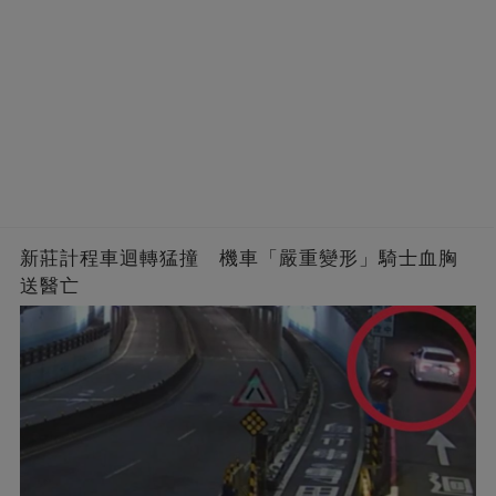
新莊計程車迴轉猛撞 機車「嚴重變形」騎士血胸
送醫亡