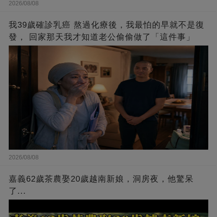
2026/08/08
我39歲確診乳癌 熬過化療後，我最怕的早就不是復
發， 回家那天我才知道老公偷偷做了「這件事」
2026/08/08
嘉義62歲茶農娶20歲越南新娘，洞房夜，他驚呆
了...