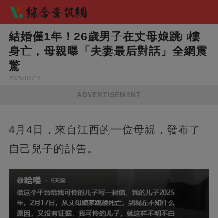
結婚僅1年！26歲男子在丈母娘跳□樓
身亡，母親曝「夫妻最后對話」全網震
驚​
2025/04/14
ADVERTISEMENT
4月4日，來自江西的一位母親，發布了
自己兒子的訃告。