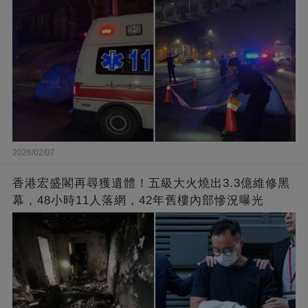
2026/02/07
香港宏盛閣再尋獲遺體！五級大火燒出3.3億維修黑
幕，48小時11人落網，42年舊樓內部慘況曝光