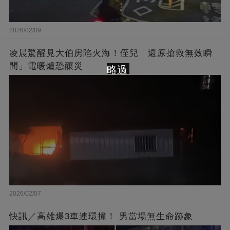
2026/02/09
凌晨驚醒見大伯房陷火海！侄兒「還原搶救無效瞬
間」電暖爐恐釀災
略過
2026/02/07
快訊／高雄爆3車連環撞！ 男當場無生命跡象