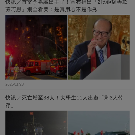
快訊／首富李嘉誠出手了！宣布捐出「2批鉅額善款
藏巧思」網全看哭：是真用心不是作秀
2025/11/28
快訊／死亡增至38人！大學生11人出遊「剩3人倖
存」