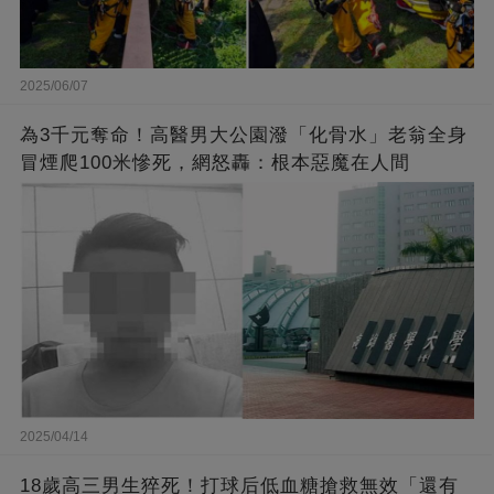
2025/06/07
為3千元奪命！高醫男大公園潑「化骨水」老翁全身
冒煙爬100米慘死，網怒轟：根本惡魔在人間
2025/04/14
18歲高三男生猝死！打球后低血糖搶救無效「還有