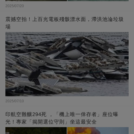
2025/07/20
震撼空拍！上百光電板殘骸漂水面，滯洪池淪垃圾
場
2025/07/10
印航空難釀294死 ，「機上唯一倖存者」座位曝
光！專家「揭開選位守則」坐這最安全