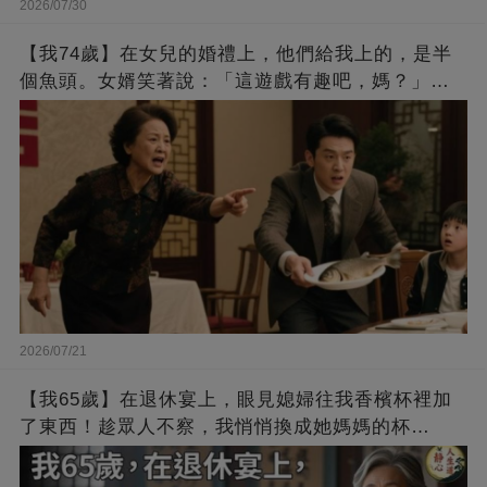
2026/07/30
【我74歲】在女兒的婚禮上，他們給我上的，是半
個魚頭。女婿笑著說：「這遊戲有趣吧，媽？」我
收起禮物，默默離開
2026/07/21
【我65歲】在退休宴上，眼見媳婦往我香檳杯裡加
了東西！趁眾人不察，我悄悄換成她媽媽的杯
子…… 幾分鐘後，全場震驚！