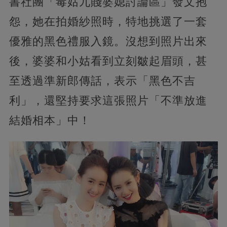
書社團「毒姑九賤婆媳討論區」發文抱
怨，她在拍婚紗照時，特地挑選了一套
優雅的黑色禮服入鏡。沒想到照片出來
後，婆婆和小姑看到立刻皺起眉頭，甚
至透過準新郎傳話，表示「黑色不吉
利」，還堅持要求這張照片「不準放進
結婚相本」中！