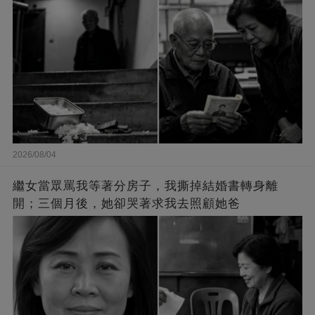
2026/08/04
繼女當眾罵我等著分房子，我撕掉結婚書轉身離
開；三個月後，她卻哭著求我去照顧她爸