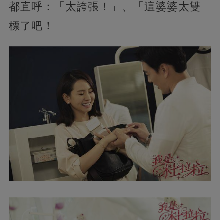
都直呼：「太誇張！」、「這婆婆太雙
標了吧！」