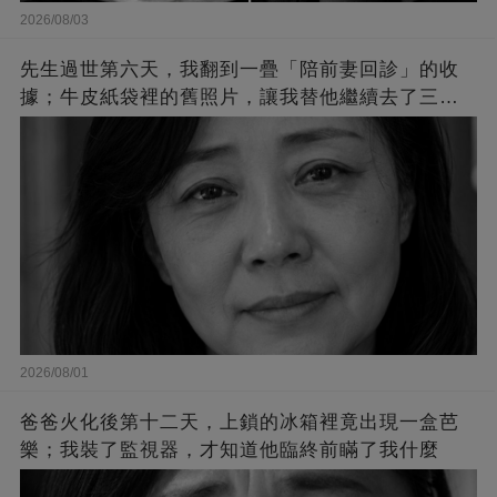
2026/08/03
先生過世第六天，我翻到一疊「陪前妻回診」的收
據；牛皮紙袋裡的舊照片，讓我替他繼續去了三年
半的星期四
2026/08/01
爸爸火化後第十二天，上鎖的冰箱裡竟出現一盒芭
樂；我裝了監視器，才知道他臨終前瞞了我什麼