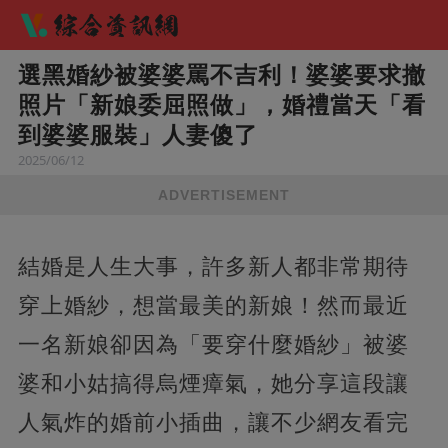
選黑婚紗被婆婆罵不吉利！婆婆要求撤
照片「新娘委屈照做」，婚禮當天「看
到婆婆服裝」人妻傻了
2025/06/12
ADVERTISEMENT
結婚是人生大事，許多新人都非常期待
穿上婚紗，想當最美的新娘！然而最近
一名新娘卻因為「要穿什麼婚紗」被婆
婆和小姑搞得烏煙瘴氣，她分享這段讓
人氣炸的婚前小插曲，讓不少網友看完