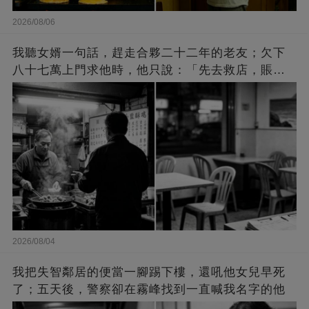
2026/08/06
我聽女婿一句話，趕走合夥二十二年的老友；欠下
八十七萬上門求他時，他只說：「先去救店，賬以
後再算」
2026/08/04
我把失智鄰居的便當一腳踢下樓，還吼他女兒早死
了；五天後，警察卻在霧峰找到一直喊我名字的他