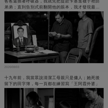
爸爸還插著呼吸器，我就先把提款卡塞進襪子裡防
弟弟；直到告別式前翻開他的賬本，我才發現最該
提防的人竟是自己
2026/08/03
十九年前，我當眾說清潔工母親只是傭人；她死後
留下的田字簿，每一頁都在練習寫「王阿霞外婆」