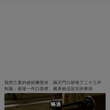
我把亡妻的縫紉機賣掉，隔天門口卻堆了二十三件
制服；最後一件口袋裡，藏著她沒說完的牽掛
略過