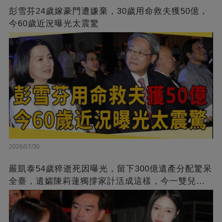
彭雪芬24歲嫁豪門遭嫌棄，30歲用命救夫獲50億，
今60歲近況曝光太震驚
2026/07/30
嚴凱泰54歲猝逝死因曝光，留下300億遺產分配驚呆
全臺，遺孀陳莉蓮獨撐家計活成這樣，今一雙兒女
正面照流出太意外