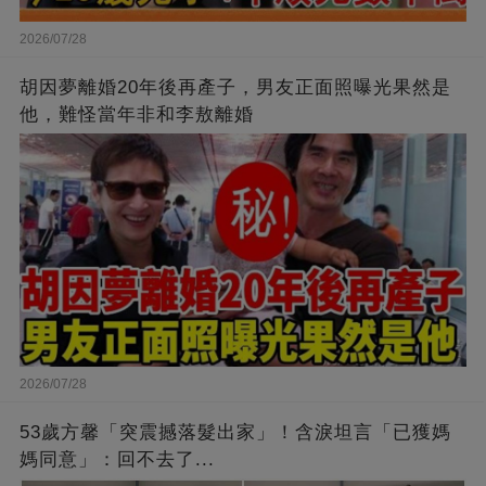
2026/07/28
胡因夢離婚20年後再產子，男友正面照曝光果然是
他，難怪當年非和李敖離婚
2026/07/28
53歲方馨「突震撼落髮出家」！含淚坦言「已獲媽
媽同意」：回不去了...