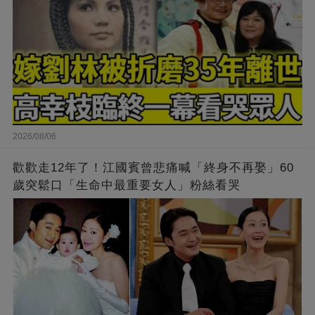
2026/08/06
歡歡走12年了！江國賓曾悲痛喊「終身不再娶」60
歲突鬆口「生命中最重要女人」粉絲看哭