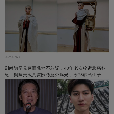
2026/07/27
劉尚謙罕見露面憔悴不敢認，40年老友猝逝悲痛欲
絕，與陳美鳳真實關係意外曝光，今73歲私生子身
份瞞不住