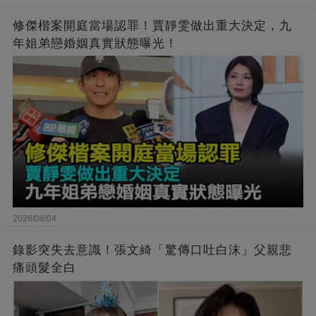
修傑楷案開庭當場認罪！賈靜雯做出重大決定，九
年姐弟戀婚姻真實狀態曝光！
2026/08/04
錄影突失去意識！張文綺「驚傳口吐白沫」父親悲
痛頭髮全白