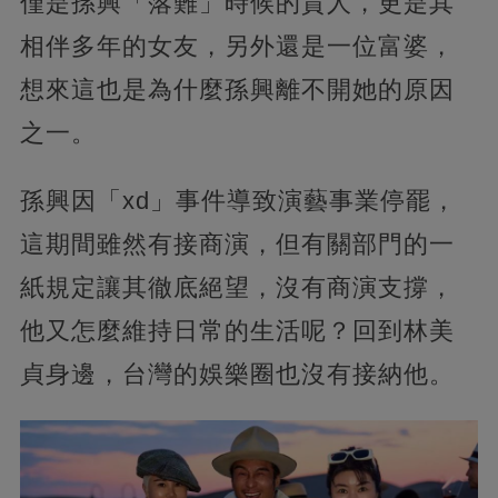
僅是孫興「落難」時候的貴人，更是其
相伴多年的女友，另外還是一位富婆，
想來這也是為什麼孫興離不開她的原因
之一。
孫興因「xd」事件導致演藝事業停罷，
這期間雖然有接商演，但有關部門的一
紙規定讓其徹底絕望，沒有商演支撐，
他又怎麼維持日常的生活呢？回到林美
貞身邊，台灣的娛樂圈也沒有接納他。