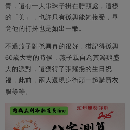
青，還有一大串珠子掛在脖頸處，這樣
的「美」，也許只有孫興能夠接受，畢
竟他的打扮也是如出一轍。
不過燕子對孫興真的很好，猶記得孫興
60歲大壽的時候，燕子親自為其籌辦盛
大的派對，還獲得了張耀揚的生日祝
福，此前，兩人還現身街頭一起購買衣
服等等。