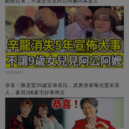
斷絕往來，不讓女兒見阿公阿嫲內幕驚人
2026/08/04
恭喜！陳孟賢35歲宣佈喜訊，真實身家曝光驚呆眾
人，豪買3棟豪宅好事將近