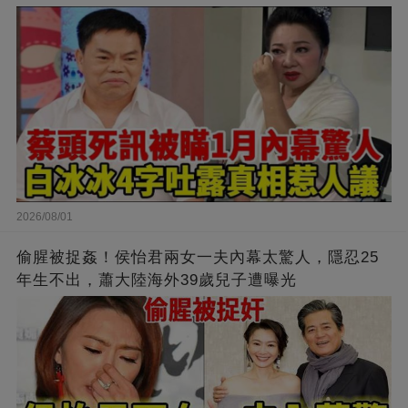
2026/08/01
偷腥被捉姦！侯怡君兩女一夫內幕太驚人，隱忍25
年生不出，蕭大陸海外39歲兒子遭曝光