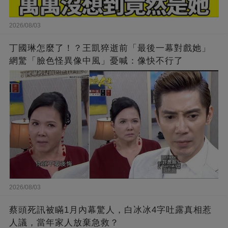
2026/08/03
丁國琳怎麼了！？王凱猝逝前「最後一幕對戲她」
網驚「臉色怪異像中風」憂喊：像快不行了
2026/08/03
蔡頭死訊被瞞1月內幕驚人，白冰冰4字吐露真相惹
人議，當年家人放棄急救？