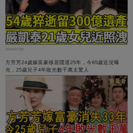
2026/07/30
方芳芳24歲嫁富豪移居隱退25年，今65歲近況曝
光，25歲兒子4年敗光數千萬太驚人