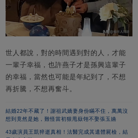
世人都說，對的時間遇到對的人，才能
一輩子幸福，也許燕子才是孫興這輩子
的幸福，當然也可能是年紀到了，不想
再折騰，不想再奮斗。
結婚22年不藏了！謝祖武嬌妻身份瞞不住，萬萬沒
想到竟然是她，難怪當初狠甩嶽翎不娶張玉嬿
43歲演員王凱猝逝真相！法醫完成其遺體屍檢，結