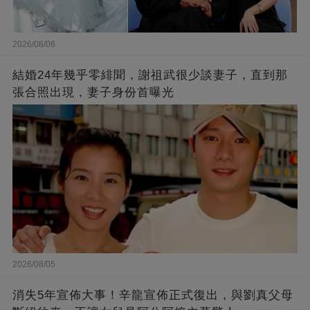
2026/08/06
結婚24年幾乎零緋聞，謝祖武很少談妻子，直到那
張合照出現，妻子身份首曝光
2026/08/05
消失5年宣佈大事！辛龍宣佈正式復出，與劉真父母