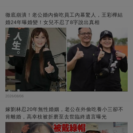
徹底崩潰！老公婚內偷吃員工內幕驚人，王彩樺結
婚24年曝婚變！女兒不忍了8字說出真相
2026/08/06
嫁劉林忍20年無性婚姻，老公在外偷吃養小三卻不
肯離婚，高幸枝被折磨至去世臨終遺言曝光