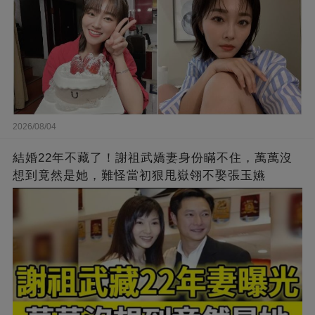
2026/08/04
結婚22年不藏了！謝祖武嬌妻身份瞞不住，萬萬沒
想到竟然是她，難怪當初狠甩嶽翎不娶張玉嬿