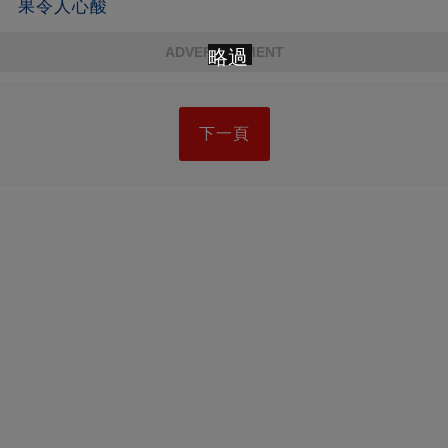
果令人心酸
ADVERTISEMENT
略過
下一頁