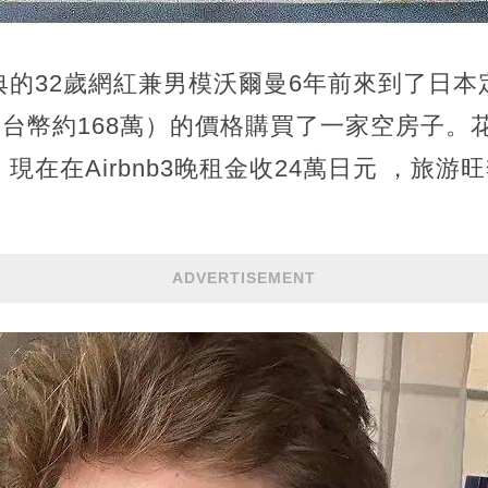
典的32歲網紅兼男模沃爾曼6年前來到了日本
（台幣約168萬）的價格購買了一家空房子。
，現在在Airbnb3晚租金收24萬日元 ，旅
ADVERTISEMENT