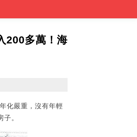
200多萬！海
年化嚴重，沒有年輕
房子。