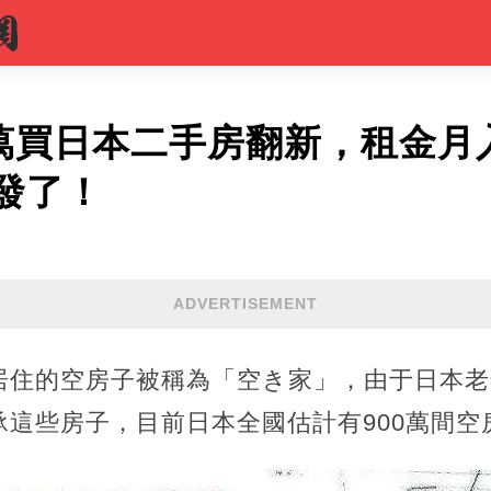
0萬買日本二手房翻新，租金月入
發了！
ADVERTISEMENT
居住的空房子被稱為「空き家」，由于日本老
這些房子，目前日本全國估計有900萬間空