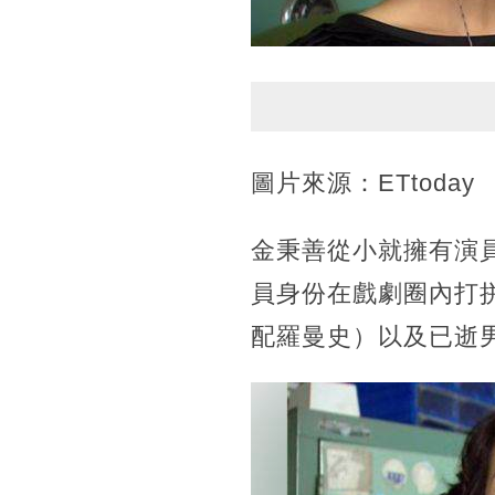
圖片來源：ETtoday
金秉善從小就擁有演
員身份在戲劇圈內打
配羅曼史）以及已逝男星李