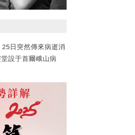
，25日突然傳來病逝消
靈堂設于首爾峨山病