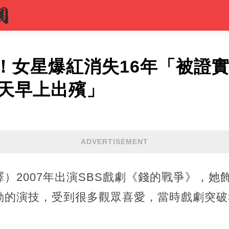
！女星爆紅消失16年「被證
昨天早上出殯」
ADVERTISEMENT
）2007年出演SBS戲劇《錢的戰爭》，她飾
動的演技，受到很多觀眾喜愛，當時戲劇突破