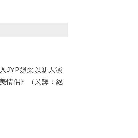
入JYP娛樂以新人演
美情侶》（又譯：絕