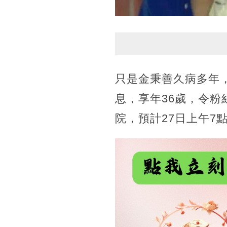
只是金秉善久病多年，
息，享年36歲，令粉
院，預計27日上午7