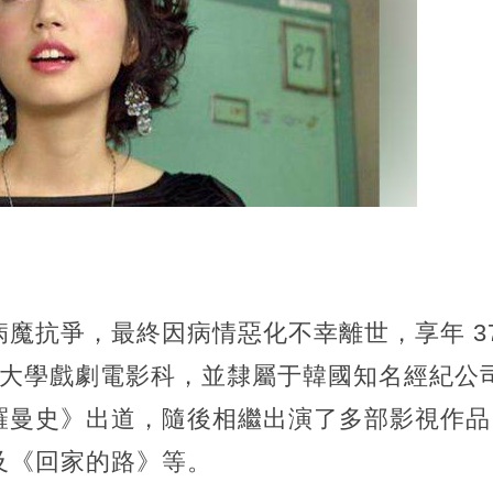
魔抗爭，最終因病情惡化不幸離世，享年 3
熙大學戲劇電影科，並隸屬于韓國知名經紀公司 J
羅曼史》出道，隨後相繼出演了多部影視作品
及《回家的路》等。