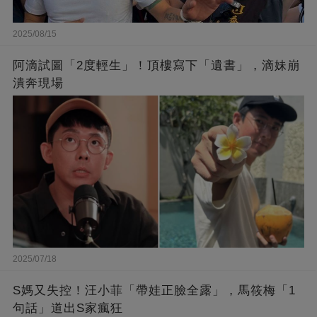
2025/08/15
阿滴試圖「2度輕生」！頂樓寫下「遺書」，滴妹崩
潰奔現場
2025/07/18
S媽又失控！汪小菲「帶娃正臉全露」，馬筱梅「1
句話」道出S家瘋狂