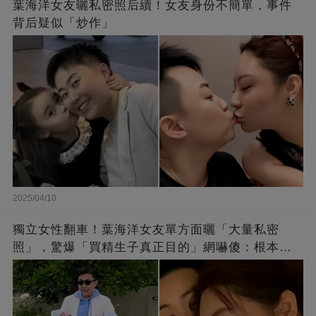
葉海洋女友曬私密照后續！女友身份不簡單，事件
背后疑似「炒作」
2025/04/10
獨立女性翻車！葉海洋女友單方面曬「大量私密
照」，驚爆「買精生子真正目的」網嚇傻：根本騙
局