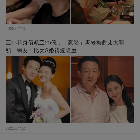
2025/04/13
汪小菲身價飆至25億，「豪娶」馬筱梅對比太明
顯，網友：比大S婚禮還隆重
2025/04/12