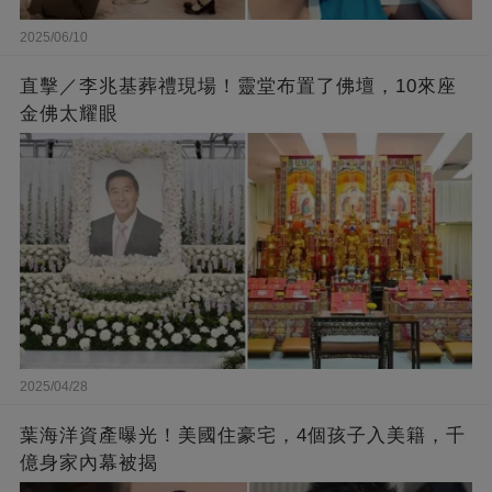
2025/06/10
直擊／李兆基葬禮現場！靈堂布置了佛壇，10來座
金佛太耀眼
2025/04/28
葉海洋資產曝光！美國住豪宅，4個孩子入美籍，千
億身家內幕被揭