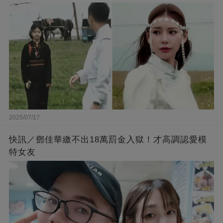
2025/07/17
快訊／鄧佳華繳不出18萬罰金入獄！才高調認愛模
特女友