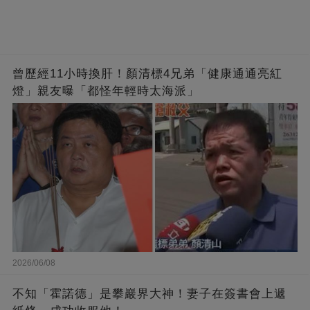
曾歷經11小時換肝！顏清標4兄弟「健康通通亮紅
燈」親友曝「都怪年輕時太海派」
2026/06/08
不知「霍諾德」是攀巖界大神！妻子在簽書會上遞