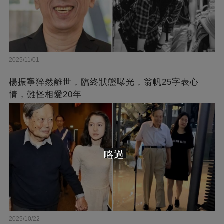
2025/11/01
楊振寧猝然離世，臨終狀態曝光，翁帆25字表心
情，難怪相愛20年
略過
2025/10/22