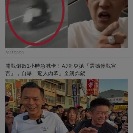
2025/09/09
開戰倒數1小時急喊卡！AJ哥突拋「震撼停戰宣
言」，自爆「驚人內幕」全網炸鍋