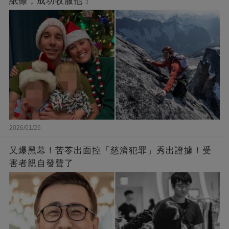
紙條，成功收服他！
2026/01/26
又爆黑幕！苦苓出面控「慈濟犯罪」秀出證據！受
害者親自發聲了