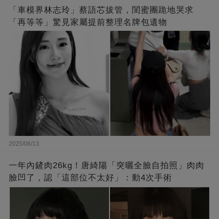
「車模界林志玲」蔡語芯拔管，閨蜜團跪地哭求
「再等等」驚見家屬提前整理名牌包遺物
2025/06/13
一年內鏟肉26kg！唐綺陽「突曬全臉自拍照」肉肉
臉凹了，認「這部位不太好」：動4次手術