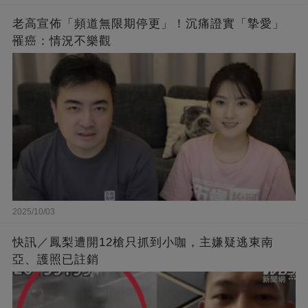
老高宣佈「頻道無限期停更」！沉痛證實「摯愛」
罹癌：情況不樂觀
2025/10/03
快訊／鳳梨遭開12槍只抓到小咖，主嫌疑逃東南
亞、護照已註銷