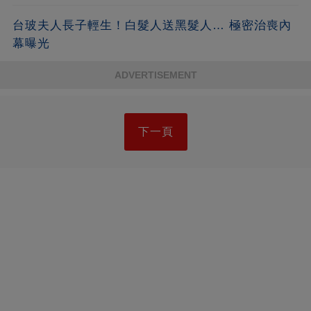
台玻夫人長子輕生！白髮人送黑髮人… 極密治喪內
幕曝光
ADVERTISEMENT
下一頁