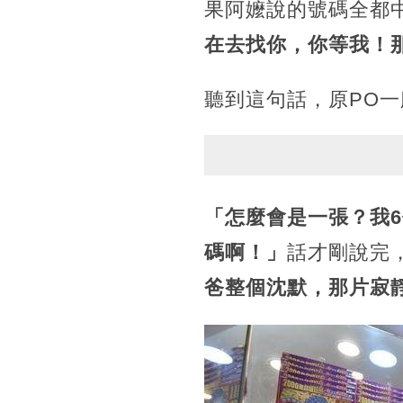
果阿嬤說的號碼全都
在去找你，你等我！
聽到這句話，原PO
「怎麼會是一張？我
碼啊！」
話才剛說完
爸整個沈默，那片寂