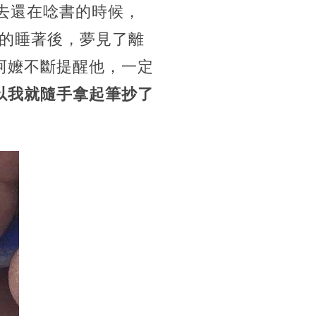
過去還在唸書的時候，
的睡著後，夢見了離
阿嬤不斷提醒他，一定
以我就隨手拿起筆抄了