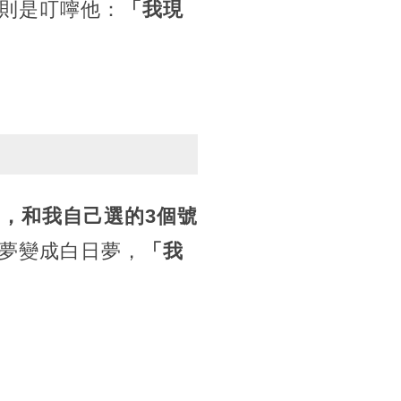
則是叮嚀他：
「我現
，和我自己選的3個號
夢變成白日夢，
「我