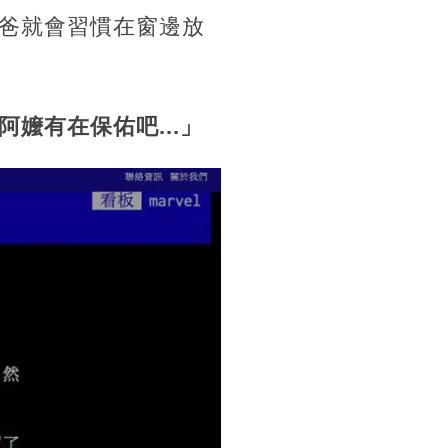
爸就會習慣在窗邊放
嬤有在保佑吧...」