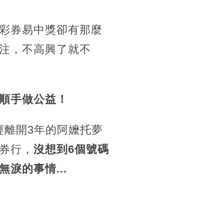
彩券易中獎卻有那麼
注，不高興了就不
順手做公益！
經離開3年的阿嬤托夢
券行，
沒想到6個號碼
淚的事情...