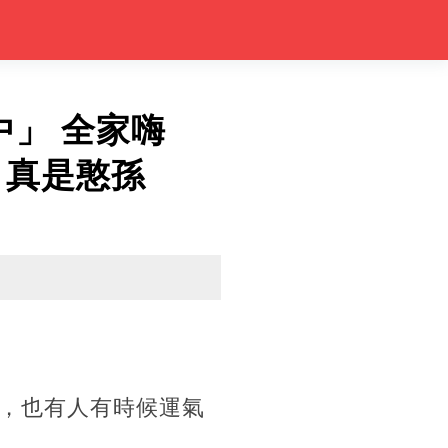
」 全家嗨
：真是憨孫
，也有人有時候運氣