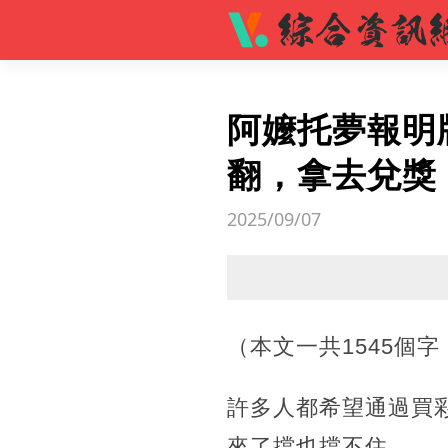
阿嬤托夢報明
翻，拿去兌獎
2025/09/07
（本文一共1545個
許多人都希望通過買
來了擋也擋不住。