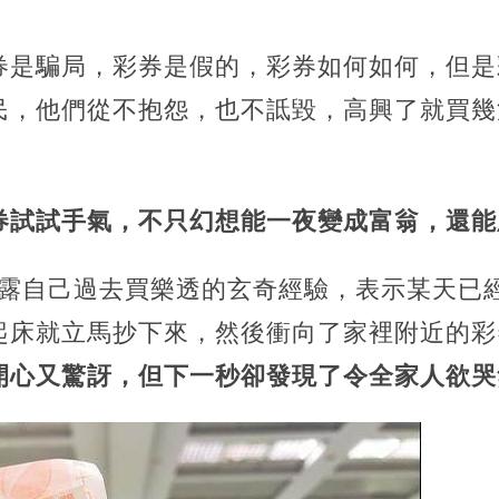
券是騙局，彩券是假的，彩券如何如何，但是
民，他們從不抱怨，也不詆毀，高興了就買幾
券試試手氣，不只幻想能一夜變成富翁，還能
透露自己過去買樂透的玄奇經驗，表示某天已
起床就立馬抄下來，然後衝向了家裡附近的彩
心又驚訝，但下一秒卻發現了令全家人欲哭無