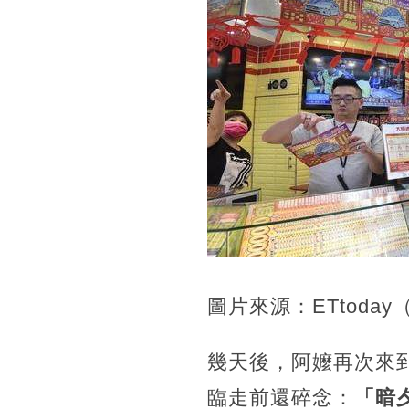
圖片來源：ETtoda
幾天後，阿嬤再次來
臨走前還碎念：
「暗