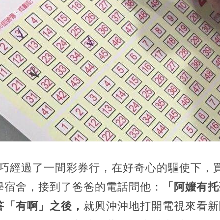
恰巧經過了一間彩券行，在好奇心的驅使下，
學宿舍，接到了爸爸的電話問他：
「阿嬤有托
答「有啊」之後，
就興沖沖地打開電視來看新