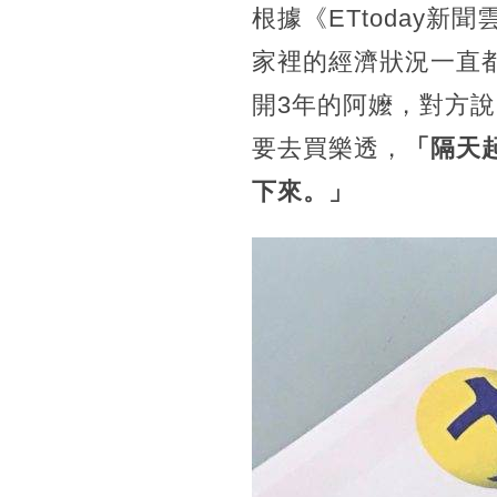
根據《ETtoday
家裡的經濟狀況一直
開3年的阿嬤，對方
要去買樂透，
「隔天
下來。」