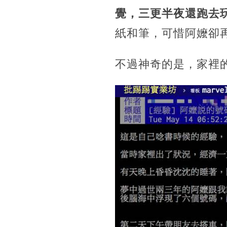
覺，三更半夜還跑去
紙和筆，可惜阿嬤卻
不過神奇的是，家裡