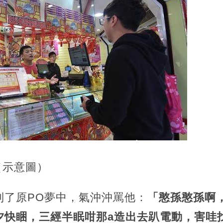
y（示意圖）
到了原PO夢中，氣沖沖罵他：
「憨孫憨孫啊
夕快睏，三經半眠咁那a造出去趴電動，害哇