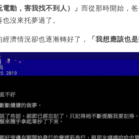
玩電動，害我找不到人）」
而從那時開始，爸
再也沒來托夢過了。
的經濟情況卻也逐漸轉好了，
「我想應該也是阿