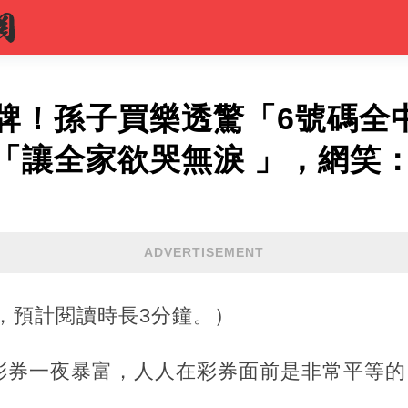
牌！孫子買樂透驚「6號碼全中
「讓全家欲哭無淚 」，網笑
ADVERTISEMENT
字，預計閱讀時長3分鐘。）
彩券一夜暴富，人人在彩券面前是非常平等的