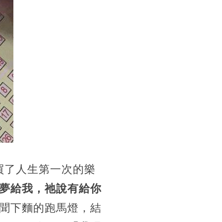
買了人生第一次的樂
夢給我，祂說有給你
聞下麵的跑馬燈，結