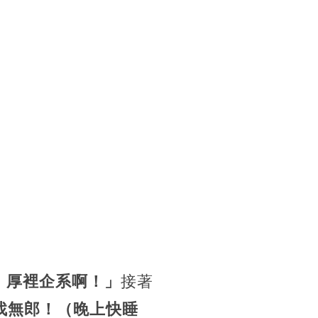
，厚裡企系啊！」
接著
找無郎！（晚上快睡