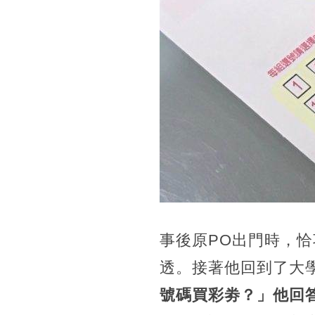
事後原PO出門時，
透。接著他回到了大
號碼買彩劵？」他回