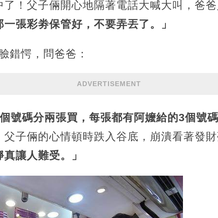
中了！父子倆開心地隔著電話大喊大叫，爸爸
那一張彩劵保管好，不要弄丟了。」
一臉錯愕，問爸爸：
ADVERTISEMENT
6個號碼分兩張買，每張都有阿嬤給的3個號碼
，父子倆的心情頓時跌入谷底，崩潰看著發財
靜真讓人難受。」