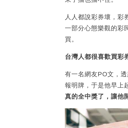
人人都說彩券壞，彩
一部分心態樂觀的彩
買。
台灣人都很喜歡買彩
有一名網友PO文，
報明牌，于是他早上
真的全中獎了，讓他開