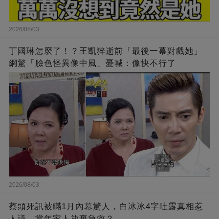
2026/08/03
丁國琳怎麼了！？王凱猝逝前「最後一幕對戲她」
網驚「臉色怪異像中風」憂喊：像快不行了
2026/08/03
蔡頭死訊被瞞1月內幕驚人，白冰冰4字吐露真相惹
人議，當年家人放棄急救？