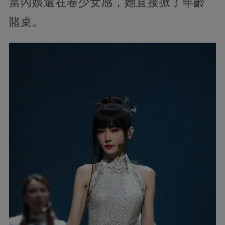
當內娛還在卷少女感，她直接掀了年齡
賭桌。