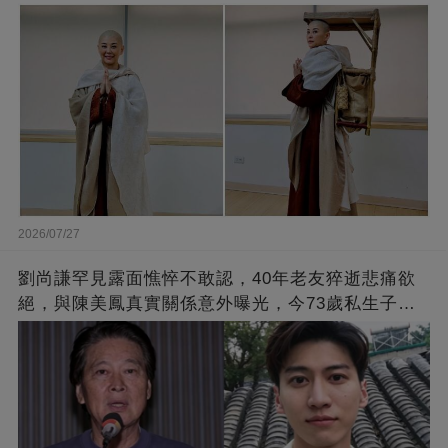
2026/07/27
劉尚謙罕見露面憔悴不敢認，40年老友猝逝悲痛欲
絕，與陳美鳳真實關係意外曝光，今73歲私生子身
份瞞不住