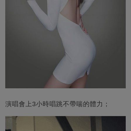
演唱會上3小時唱跳不帶喘的體力；