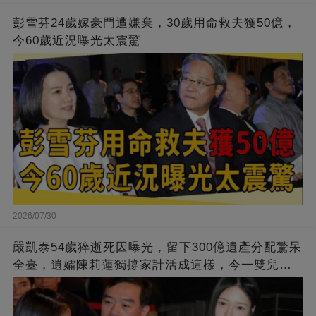
彭雪芬24歲嫁豪門遭嫌棄，30歲用命救夫獲50億，
今60歲近況曝光太震驚
2026/07/30
嚴凱泰54歲猝逝死因曝光，留下300億遺產分配驚呆
全臺，遺孀陳莉蓮獨撐家計活成這樣，今一雙兒女
正面照流出太意外