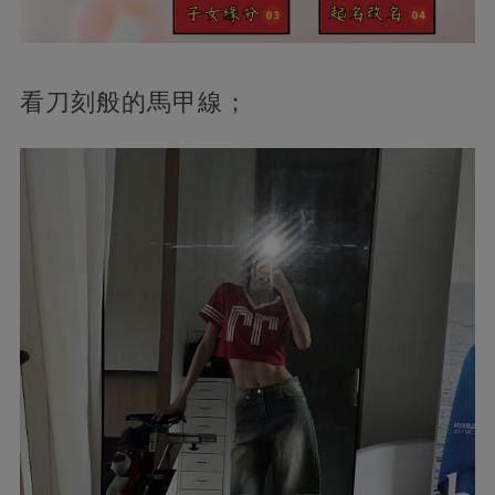
看刀刻般的馬甲線；