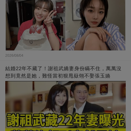
2026/08/04
結婚22年不藏了！謝祖武嬌妻身份瞞不住，萬萬沒
想到竟然是她，難怪當初狠甩嶽翎不娶張玉嬿