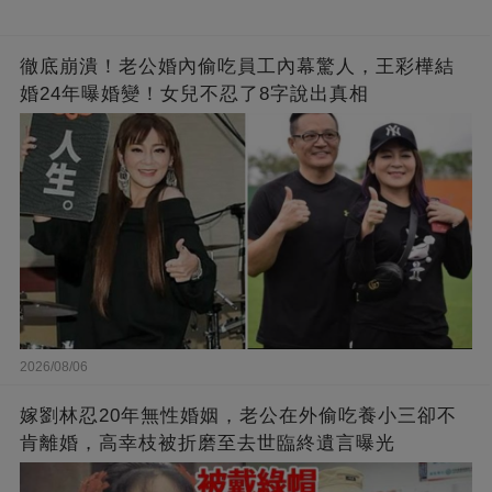
徹底崩潰！老公婚內偷吃員工內幕驚人，王彩樺結
婚24年曝婚變！女兒不忍了8字說出真相
2026/08/06
嫁劉林忍20年無性婚姻，老公在外偷吃養小三卻不
肯離婚，高幸枝被折磨至去世臨終遺言曝光