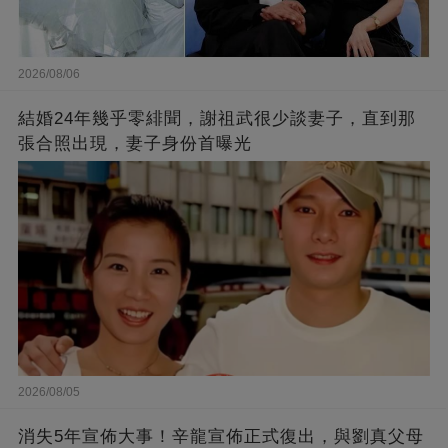
2026/08/06
結婚24年幾乎零緋聞，謝祖武很少談妻子，直到那
張合照出現，妻子身份首曝光
2026/08/05
消失5年宣佈大事！辛龍宣佈正式復出，與劉真父母