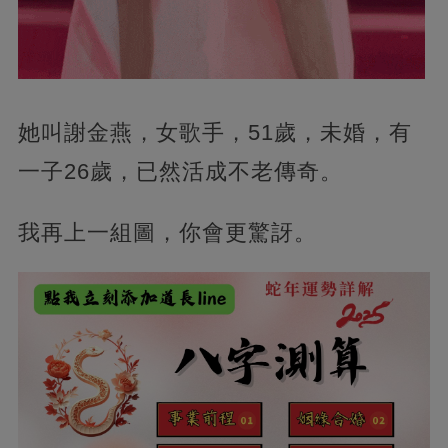
她叫謝金燕，女歌手，51歲，未婚，有
一子26歲，已然活成不老傳奇。
我再上一組圖，你會更驚訝。