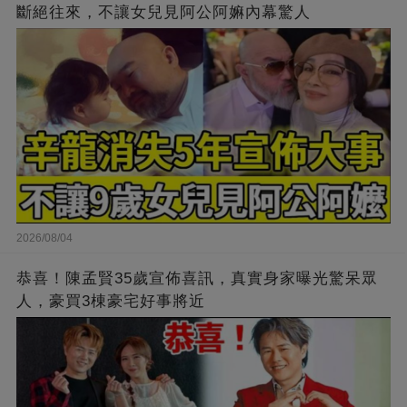
斷絕往來，不讓女兒見阿公阿嫲內幕驚人
2026/08/04
恭喜！陳孟賢35歲宣佈喜訊，真實身家曝光驚呆眾
人，豪買3棟豪宅好事將近