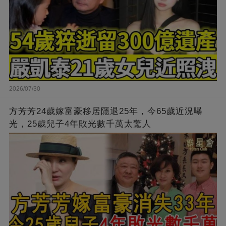
2026/07/30
方芳芳24歲嫁富豪移居隱退25年，今65歲近況曝
光，25歲兒子4年敗光數千萬太驚人