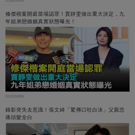
2026/08/04
修傑楷案開庭當場認罪！賈靜雯做出重大決定，九
年姐弟戀婚姻真實狀態曝光！
2026/08/04
錄影突失去意識！張文綺「驚傳口吐白沫」父親悲
痛頭髮全白