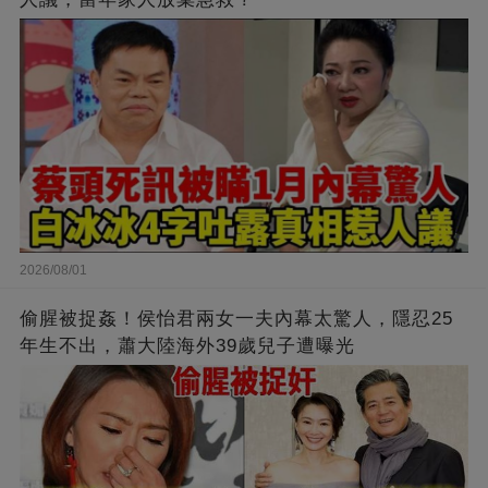
2026/08/01
偷腥被捉姦！侯怡君兩女一夫內幕太驚人，隱忍25
年生不出，蕭大陸海外39歲兒子遭曝光