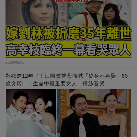
2026/08/06
歡歡走12年了！江國賓曾悲痛喊「終身不再娶」60
歲突鬆口「生命中最重要女人」粉絲看哭