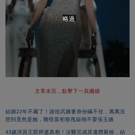
略過
文章未完，點擊下一頁繼續
結婚22年不藏了！謝祖武嬌妻身份瞞不住，萬萬沒
想到竟然是她，難怪當初狠甩嶽翎不娶張玉嬿
43歲演員王凱猝逝真相！法醫完成其遺體屍檢，結