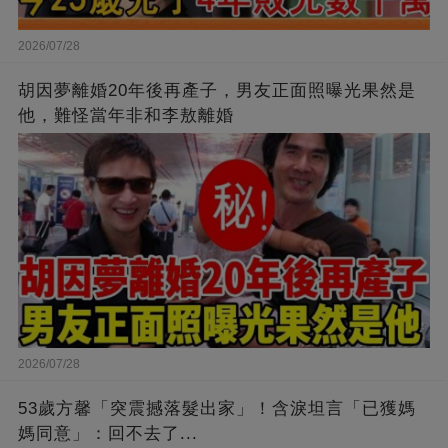
2026/07/28
胡因夢離婚20年後再產子，男友正面照曝光果然是
他，難怪當年非和李敖離婚
2026/07/28
53歲方馨「突震撼落髮出家」！含淚坦言「已獲媽
媽同意」：回不去了...