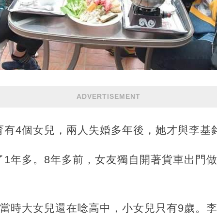
ADVERTISEMENT
育有4個女兒，兩人失婚多年後，她才與李
了1年多。8年多前，女友獨自開著貨車出門
，當時大女兒還在唸高中，小女兒只有9歲。李