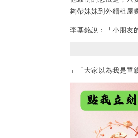
夠帶妹妹到外麵租屋
李基銘說：「小朋友
」「大家以為我是單