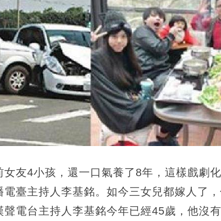
前女友4小孩，還一口氣養了8年，這樣戲劇
播電臺主持人李基銘。如今三女兒都嫁人了，
漢聲電台主持人李基銘今年已經45歲，他沒有