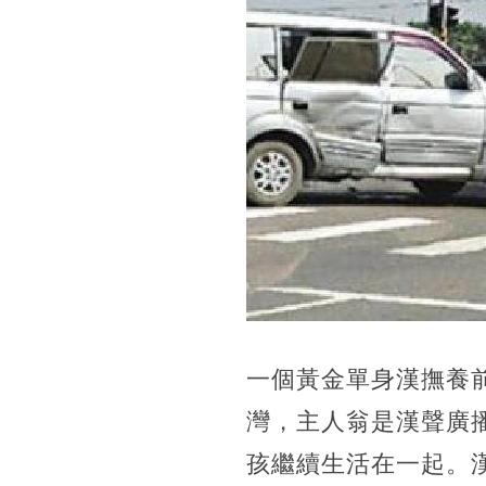
一個黃金單身漢撫養
灣，主人翁是漢聲廣
孩繼續生活在一起。