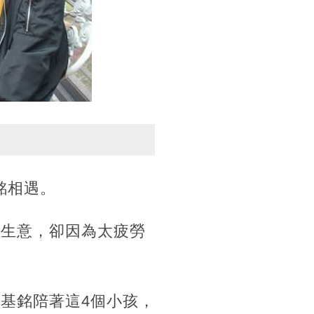
基銘相遇。
做生意，卻因為太疲勞
基銘陪著這4個小孩，