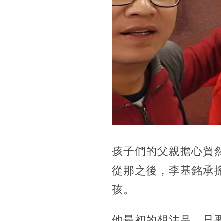
孩子們的父親擔心貿
從那之後，李基銘承擔
孩。
他最初的想法是，只