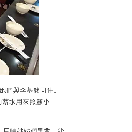
她們與李基銘同住。
的薪水用來照顧小
，屆時姊姊們畢業，能