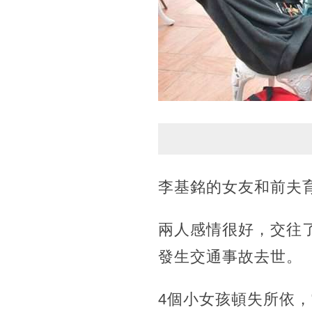
李基銘的女友和前夫
兩人感情很好，交往
發生交通事故去世。
4個小女孩頓失所依