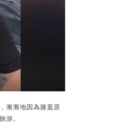
，漸漸地因為膝蓋原
旅游。