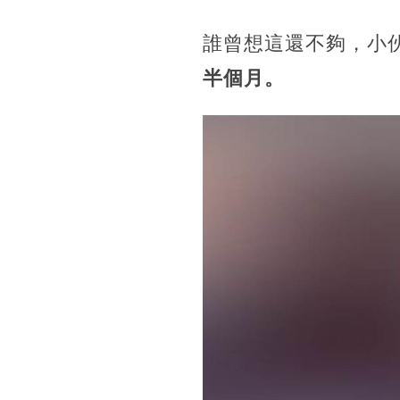
誰曾想這還不夠，小
半個月。