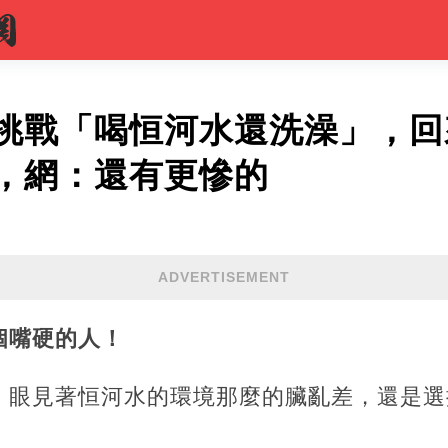
挑戰「喝恒河水還洗澡」，回
，網：還有更慘的
ADVERTISEMENT
個嘴硬的人！
，眼見著恒河水的環境那麼的臟亂差，還是選