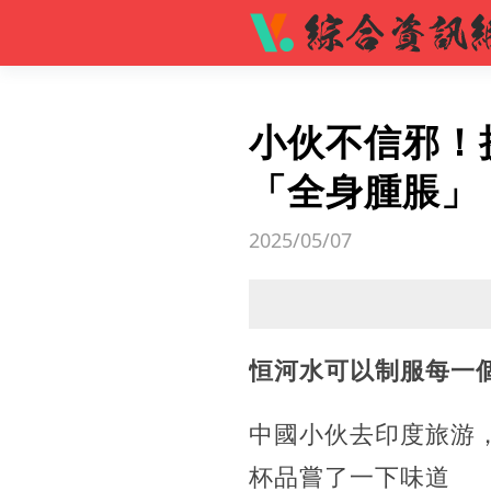
小伙不信邪！
「全身腫脹」
2025/05/07
恒河水可以制服每一
中國小伙去印度旅游
杯品嘗了一下味道