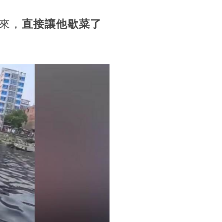
來，
直接讓他歇菜了