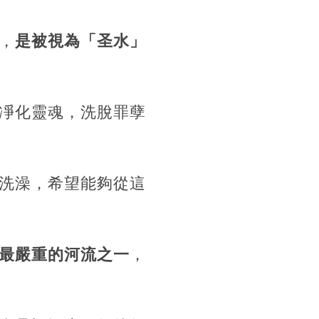
，
是被視為「圣水」
凈化靈魂，洗脫罪孽
洗澡，希望能夠從這
最嚴重的河流之一
，