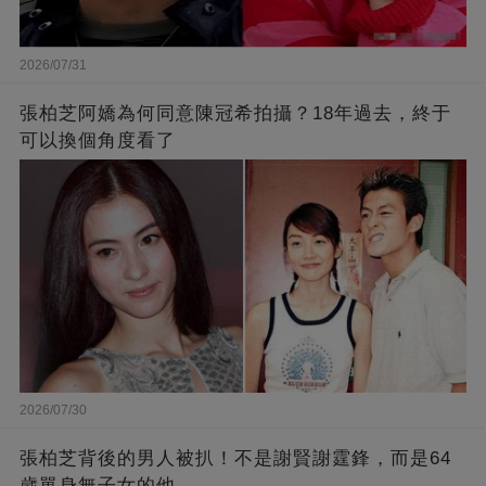
2026/07/31
張柏芝阿嬌為何同意陳冠希拍攝？18年過去，終于
可以換個角度看了
2026/07/30
張柏芝背後的男人被扒！不是謝賢謝霆鋒，而是64
歲單身無子女的他