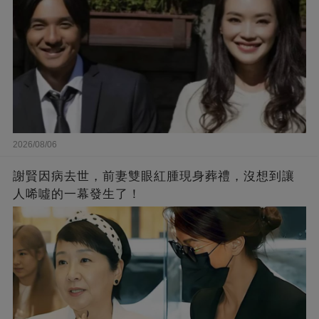
2026/08/06
謝賢因病去世，前妻雙眼紅腫現身葬禮，沒想到讓
人唏噓的一幕發生了！