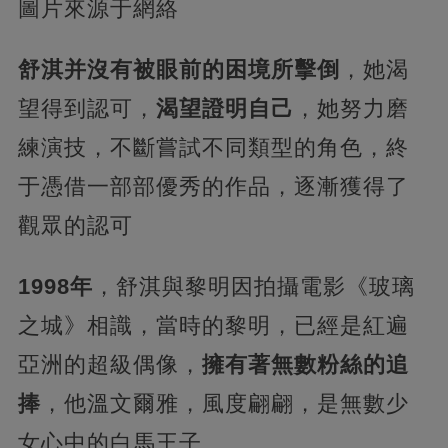
圖片來源于網絡
舒淇并沒有被眼前的困境所擊倒
，她渴
望得到認可，
渴望證明自己
，她努力磨
練演技，不斷嘗試不同類型的角色，終
于憑借一部部優秀的作品，逐漸獲得了
觀眾的認可
1998年
，舒淇與黎明因拍攝電影《玻璃
之城》相識，當時的黎明，已經是紅遍
亞洲的超級偶像，
擁有著無數粉絲的追
捧
，他溫文爾雅，風度翩翩，是無數少
女心中的白馬王子