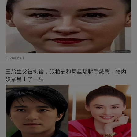
2026/08/01
三胎生父被扒後，張柏芝和周星馳聯手錶態，給內
娛眾星上了一課