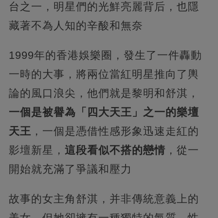
台之一，明星們的光鮮亮麗背后，也隱
藏著不為人知的辛酸和無奈
1999年的香港娛樂圈，發生了一件轟動
一時的大事，將兩位當紅明星推向了輿
論的風口浪尖，他們就是黎明和舒淇，
一個是被譽為「四大天王」之一的樂壇
天王
，一個是憑借性感形象迅速走紅的
影壇新星，
這段看似不搭的戀情
，從一
開始就充滿了爭議和壓力
故事的女主角舒淇，并非傳統意義上的
美女，但她卻擁有一種獨特的氣質，性