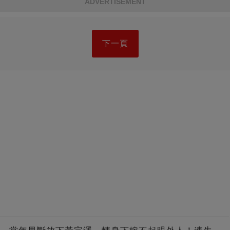
ADVERTISEMENT
下一頁