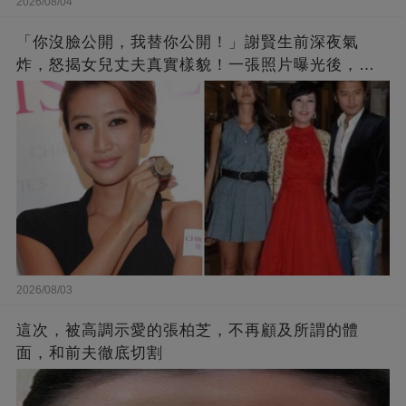
2026/08/04
「你沒臉公開，我替你公開！」謝賢生前深夜氣
炸，怒揭女兒丈夫真實樣貌！一張照片曝光後，全
港都嚇傻了！沒想到竟是他
2026/08/03
這次，被高調示愛的張柏芝，不再顧及所謂的體
面，和前夫徹底切割