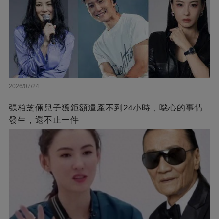
2026/07/24
張柏芝倆兒子獲鉅額遺產不到24小時，噁心的事情
發生，還不止一件