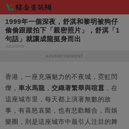
1999年一個深夜，舒淇和黎明被狗仔
偷偷跟蹤拍下「親密照片」，舒淇「1
句話」就讓成龍挺身而出
2025/05/08
ADVERTISEMENT
香港，一座充滿魅力的不夜城，霓虹閃
爍，
車水馬龍
，
交織著繁華與喧囂
，在
這座城市里，每天都上演著無數的故
事，有喜怒哀樂，也有悲歡離合，而娛
樂圈，則是這座城市中最引人注目的舞