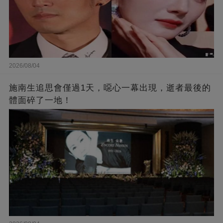
2026/08/04
施南生追思會僅過1天，噁心一幕出現，逝者最後的
體面碎了一地！