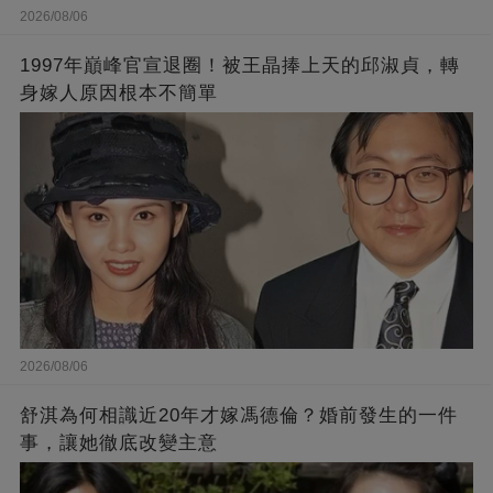
2026/08/06
1997年巔峰官宣退圈！被王晶捧上天的邱淑貞，轉
身嫁人原因根本不簡單
2026/08/06
舒淇為何相識近20年才嫁馮德倫？婚前發生的一件
事，讓她徹底改變主意