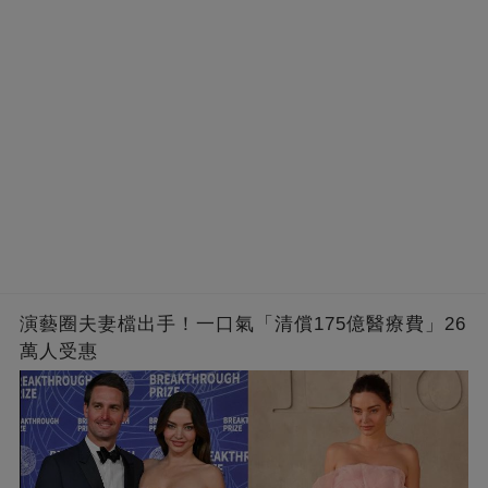
演藝圈夫妻檔出手！一口氣「清償175億醫療費」26
萬人受惠