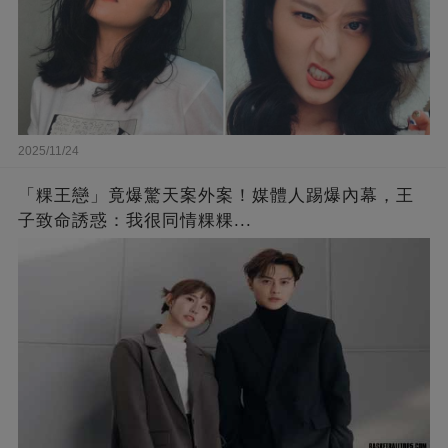
2025/11/24
「粿王戀」竟爆驚天案外案！媒體人踢爆內幕，王
子致命誘惑：我很同情粿粿...