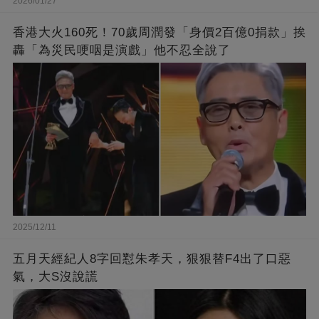
2026/01/27
香港大火160死！70歲周潤發「身價2百億0捐款」挨
轟「為災民哽咽是演戲」他不忍全說了
2025/12/11
五月天經紀人8字回懟朱孝天，狠狠替F4出了口惡
氣，大S沒說謊