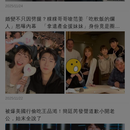
2025/11/24
婚變不只因劈腿？粿粿哥哥嗆范姜「吃軟飯的爛
人」怒曝內幕 「拿遺產金援妹妹」身份竟是圈內
大咖
2025/11/22
被爆美國行偷吃王品澔！簡廷芮發聲道歉小開老
公，始末全說了