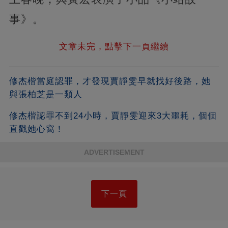
事》。
文章未完，點擊下一頁繼續
修杰楷當庭認罪，才發現賈靜雯早就找好後路，她
與張柏芝是一類人
修杰楷認罪不到24小時，賈靜雯迎來3大噩耗，個個
直戳她心窩！
ADVERTISEMENT
下一頁