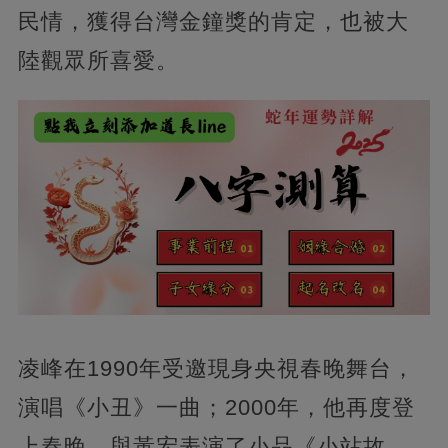
民情，獲得台灣金鐘獎的肯定，也被大
陸觀眾所喜愛。
凌峰在1990年受邀現身央視春晚舞台，
演唱《小丑》一曲；2000年，他再度登
上春晚，與黃宏表演了小品《小站故