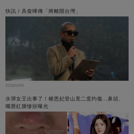
快訊 / 具俊曄傳「將離開台灣」
2026/02/05
水彈女王出事了！權恩妃登山竟二度灼傷...鼻頭、
嘴唇紅腫慘狀曝光