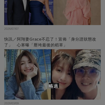
2026/07/07
快訊／阿翔妻Grace不忍了！宣佈「身分證狀態改
了」 心寒曝「壓垮最後的稻草」
略過
2026/03/09