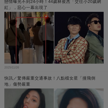
戀情曝光不到24小時！44歲林俊杰「交往小20歲網
紅」，惡心一幕出現了
2025/11/26
快訊／驚傳嚴重交通事故！八點檔女星「撞飛倒
地」傷勢嚴重