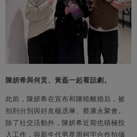
陳妍希與何炅、黃磊一起看話劇。
此前，陳妍希在宣布和陳曉離婚后，被
拍到分別與好友楊丞琳、蔡康永聚會。
除了社交活動外，陳妍希近期也積極投
入工作，與新生代男星周柯宇合作拍攝