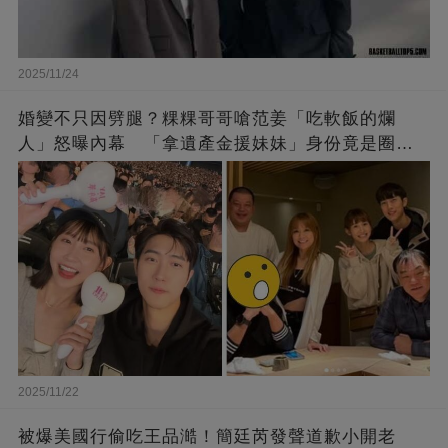
2025/11/24
婚變不只因劈腿？粿粿哥哥嗆范姜「吃軟飯的爛
人」怒曝內幕 「拿遺產金援妹妹」身份竟是圈內
大咖
2025/11/22
被爆美國行偷吃王品澔！簡廷芮發聲道歉小開老