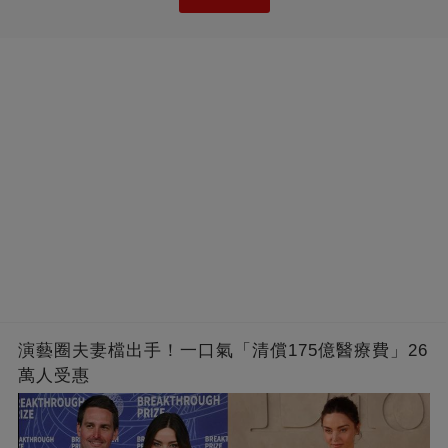
演藝圈夫妻檔出手！一口氣「清償175億醫療費」26
萬人受惠