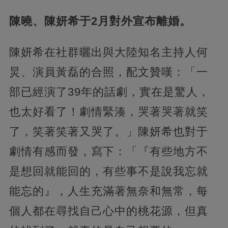
陳曉、陳妍希于2月對外宣布離婚。
陳妍希在社群曬出與大陸知名主持人何
炅、演員黃磊的合照，配文贊嘆：「一
部已經演了39年的話劇，實在是驚人，
也太好看了！劇情緊湊，哭著哭著就笑
了，笑著笑著又哭了。」陳妍希也對于
劇情有感而發，寫下：「『有些地方不
是想回就能回的，有些事不是說我忘就
能忘的』，人生充滿著無奈和無常，每
個人都在尋找自己心中的桃花源，但真