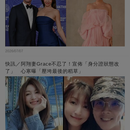
2026/07/07
快訊／阿翔妻Grace不忍了！宣佈「身分證狀態改
了」 心寒曝「壓垮最後的稻草」