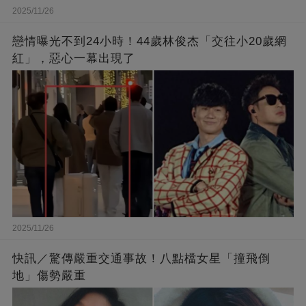
2025/11/26
戀情曝光不到24小時！44歲林俊杰「交往小20歲網
紅」，惡心一幕出現了
2025/11/26
快訊／驚傳嚴重交通事故！八點檔女星「撞飛倒
地」傷勢嚴重