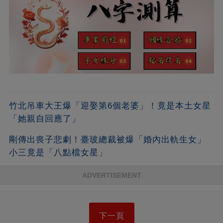
竹北吊車大王爆「迎娶第6個老婆」！竟是本土女星
「她親自回應了」
剛傳出喪子悲劇！臺玻總裁被爆「婚內出軌生女」
小三竟是「八點檔女星」
ADVERTISEMENT
下一頁