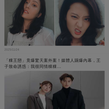
2025/11/24
「粿王戀」竟爆驚天案外案！媒體人踢爆內幕，王
子致命誘惑：我很同情粿粿...