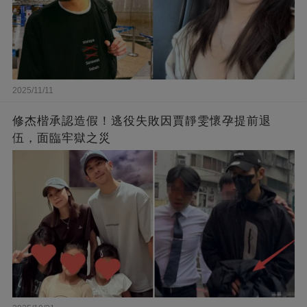
2025/11/11
修杰楷承認造假！逃役失敗因賈靜雯懷孕提前退
伍，面臨牢獄之災