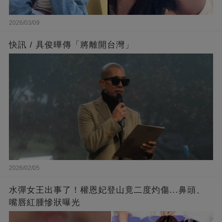
2026/03/09
快訊 / 具俊曄傳「將離開台灣」
2026/02/05
水彈女王出事了！權恩妃登山竟二度灼傷...鼻頭、
嘴唇紅腫慘狀曝光