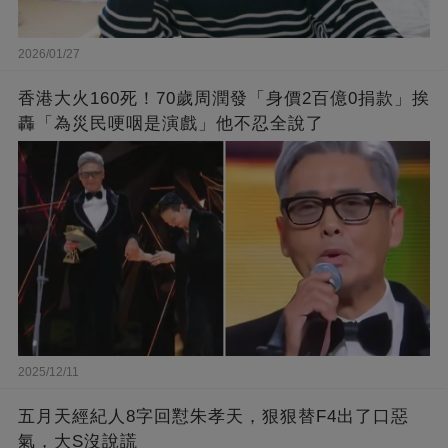
2026/01/27
香港大火160死！70歲周潤發「身價2百億0捐款」挨
轟「為災民哽咽是演戲」他不忍全說了
2025/12/11
五月天經紀人8字回懟朱孝天，狠狠替F4出了口惡
氣，大S沒說謊