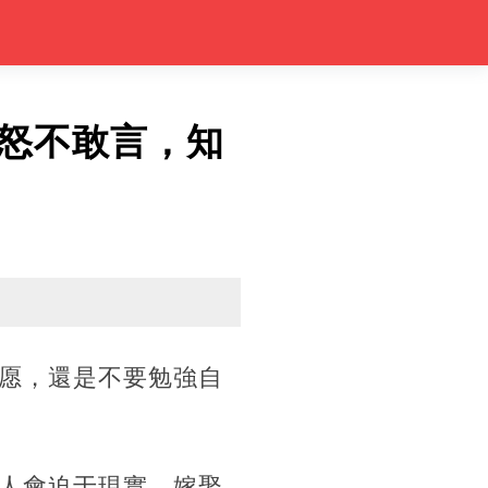
怒不敢言，知
愿，還是不要勉強自
人會迫于現實，嫁娶