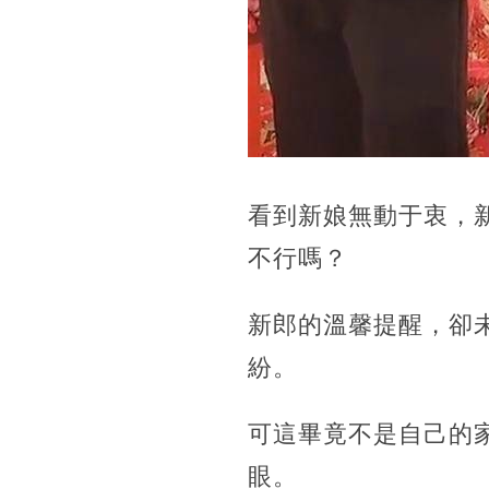
看到新娘無動于衷，
不行嗎？
新郎的溫馨提醒，卻
紛。
可這畢竟不是自己的
眼。