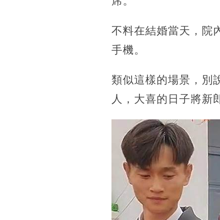
席。
不料在結婚當天，院
手機。
類似這樣的場景，別
人，大喜的日子將新