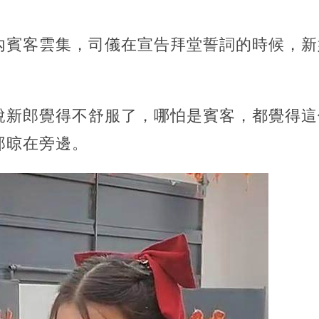
內賓客雲集，司儀在宣告拜堂誓詞的時候，新
說新郎覺得不舒服了，哪怕是賓客，都覺得這
郎晾在旁邊。