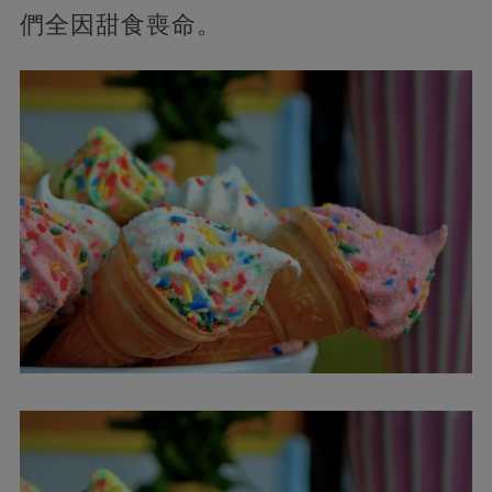
們全因甜食喪命。