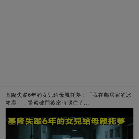
基隆失蹤6年的女兒給母親托夢：「我在鄰居家的冰
箱裏」，警察破門後當時愣住了...