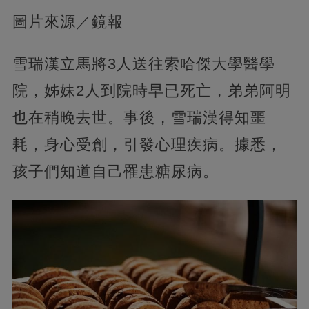
圖片來源／鏡報
雪瑞漢立馬將3人送往索哈傑大學醫學
院，姊妹2人到院時早已死亡，弟弟阿明
也在稍晚去世。事後，雪瑞漢得知噩
耗，身心受創，引發心理疾病。據悉，
孩子們知道自己罹患糖尿病。