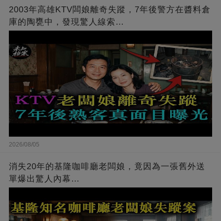
2003年高雄KTV闆娘離奇失蹤，7年後警方在醬料倉
庫的陶甕中，發現驚人線索…
2026/08/05
消失20年的基隆咖啡廳老闆娘，竟因為一張舊外送
單爆出驚人內幕…