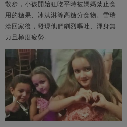
散步，小孩開始狂吃平時被媽媽禁止食
用的糖果、冰淇淋等高糖分食物。雪瑞
漢回家後，發現他們劇烈嘔吐、渾身無
力且極度疲勞。