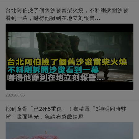
台北阿伯撿了個舊沙發當柴火燒，不料剛拆開沙發
看到一幕，嚇得他癱到在地立刻報警...
2026/08/06
挖到童骨「已2死5重傷」！臺積電「3神明同時駐
駕」畫面曝光，急請布袋戲鎮壓