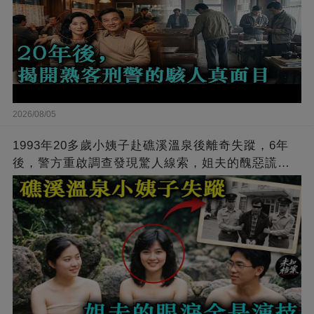
2026/08/05
1993年20多歲小姨子赴礁溪溫泉後離奇失蹤，6年
後，警方重啟調查發現驚人線索，姐夫的醜惡謊言
終于被揭穿…