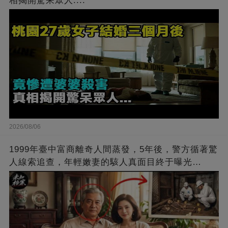
相揭開驚呆眾人....
2026/08/06
1999年臺中富商離奇人間蒸發，5年後，警方循著驚
人線索追查，年輕嫩妻的駭人真面目終于曝光…