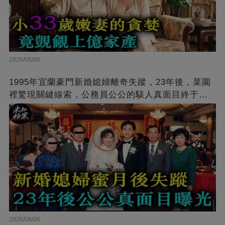
2026/08/06
1995年宜蘭豪門新婚媳婦離奇失蹤，23年後，菜園
裡驚現關鍵線索，公務員公公的駭人真面目終于曝
光…
2026/08/06