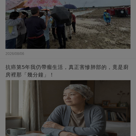
2026/08/06
抗癌第5年我仍帶瘤生活，真正害慘肺部的，竟是廚
房裡那「幾分鐘」！