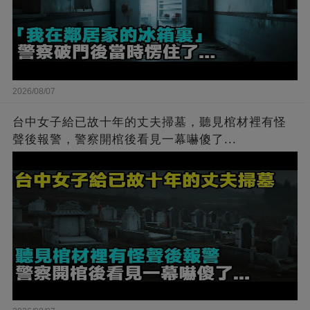
2026/08/07
台中女子給已故十年的丈夫掃墓，聽見棺材裡有怪
聲後報警，警察開棺後看見一幕嚇傻了...