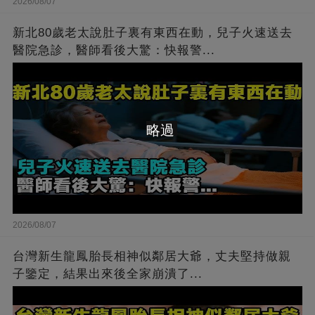
2026/08/07
新北80歲老太說肚子裏有東西在動，兒子火速送去
醫院急診，醫師看後大驚：快報警...
略過
2026/08/07
台灣新生龍鳳胎長相神似鄰居大爺，丈夫堅持做親
子鑒定，結果出來後全家崩潰了...