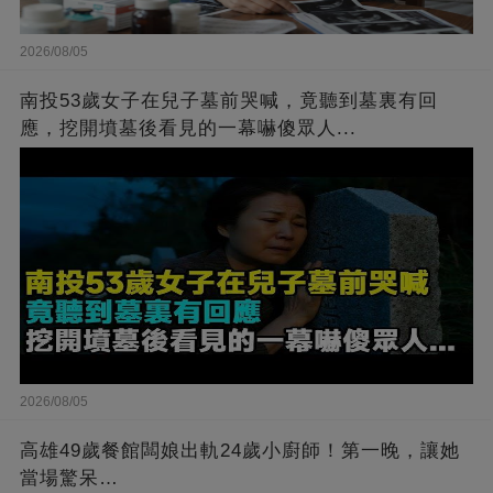
2026/08/05
南投53歲女子在兒子墓前哭喊，竟聽到墓裏有回
應，挖開墳墓後看見的一幕嚇傻眾人...
2026/08/05
高雄49歲餐館闆娘出軌24歲小廚師！第一晚，讓她
當場驚呆…