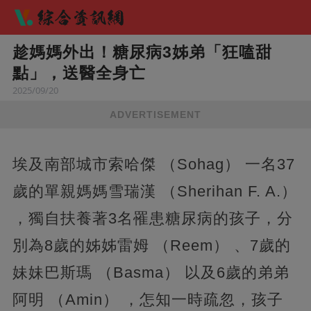
趁媽媽外出！糖尿病3姊弟「狂嗑甜
點」，送醫全身亡
2025/09/20
ADVERTISEMENT
埃及南部城市索哈傑 （Sohag） 一名37
歲的單親媽媽雪瑞漢 （Sherihan F. A.）
，獨自扶養著3名罹患糖尿病的孩子，分
別為8歲的姊姊雷姆 （Reem） 、7歲的
妹妹巴斯瑪 （Basma） 以及6歲的弟弟
阿明 （Amin） ，怎知一時疏忽，孩子