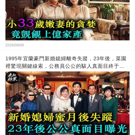
2026/08/06
1995年宜蘭豪門新婚媳婦離奇失蹤，23年後，菜園
裡驚現關鍵線索，公務員公公的駭人真面目終于曝
光…