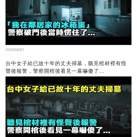
2026/08/07
台中女子給已故十年的丈夫掃墓，聽見棺材裡有怪
聲後報警，警察開棺後看見一幕嚇傻了...