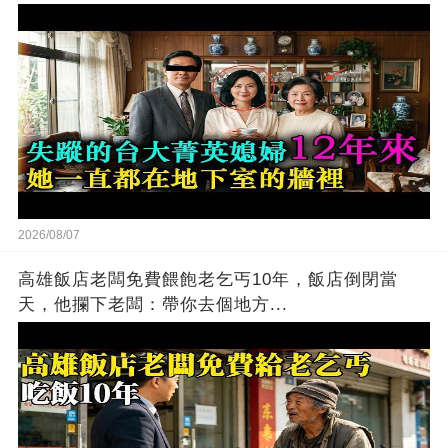
2026/08/07
高雄飯店老闆免費餵飽老乞丐10年，飯店倒閉當
天，他攔下老闆：帶你去個地方...