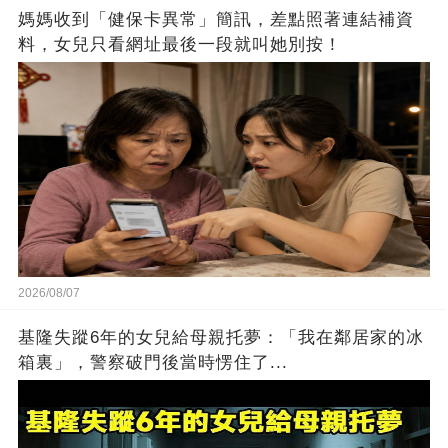
媽媽收到「健保卡異常」簡訊，差點照著連結補資
料，女兒只看網址最後一段就叫她別按！
2026/08/07
基隆失蹤6年的女兒給母親托夢：「我在鄰居家的冰
箱裏」，警察破門後當時愣住了...