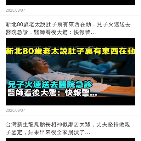
2026/08/07
新北80歲老太說肚子裏有東西在動，兒子火速送去
醫院急診，醫師看後大驚：快報警...
2026/08/07
台灣新生龍鳳胎長相神似鄰居大爺，丈夫堅持做親
子鑒定，結果出來後全家崩潰了...