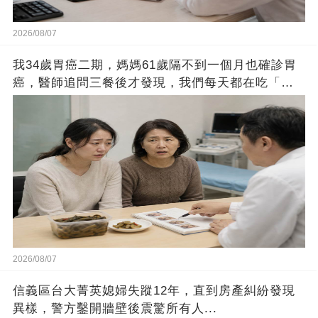
2026/08/07
我34歲胃癌二期，媽媽61歲隔不到一個月也確診胃
癌，醫師追問三餐後才發現，我們每天都在吃「這
個」
2026/08/07
信義區台大菁英媳婦失蹤12年，直到房產糾紛發現
異樣，警方鑿開牆壁後震驚所有人...