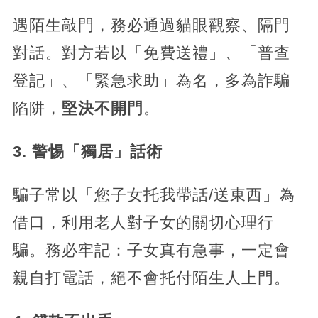
遇陌生敲門，務必通過貓眼觀察、隔門
對話。對方若以「免費送禮」、「普查
登記」、「緊急求助」為名，多為詐騙
陷阱，​
​堅決不開門​
​。
​3. 警惕「獨居」話術​
騙子常以「您子女托我帶話/送東西」為
借口，利用老人對子女的關切心理行
騙。務必牢記：子女真有急事，一定會
親自打電話，絕不會托付陌生人上門。