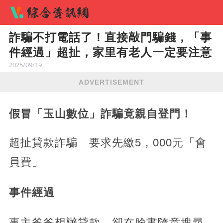
詐騙不打電話了！直接敲門騙錢，「事
件經過」超扯，家里有老人一定要注意
2025/09/19
ADVERTISEMENT
假冒「玉山數位」詐騙竟親自登門！
超扯貸款詐騙 要求先繳5，000元「會
員費」
事件經過
事主爸爸想辦貸款，卻在臉書隨意搜尋