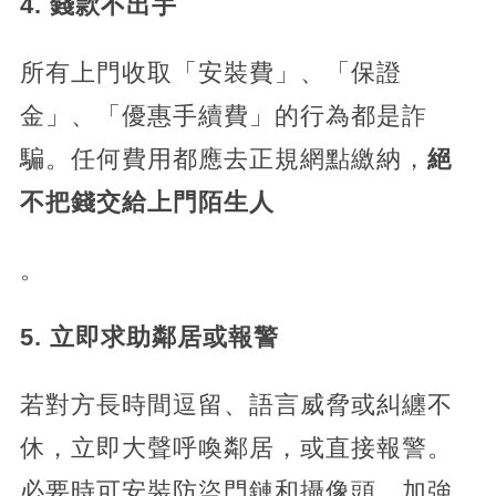
​4. 錢款不出手​
所有上門收取「安裝費」、「保證
金」、「優惠手續費」的行為都是詐
騙。任何費用都應去正規網點繳納，​
​絕
不把錢交給上門陌生人​
​。
​5. 立即求助鄰居或報警​
若對方長時間逗留、語言威脅或糾纏不
休，立即大聲呼喚鄰居，或直接報警。
必要時可安裝防盜門鏈和攝像頭，加強