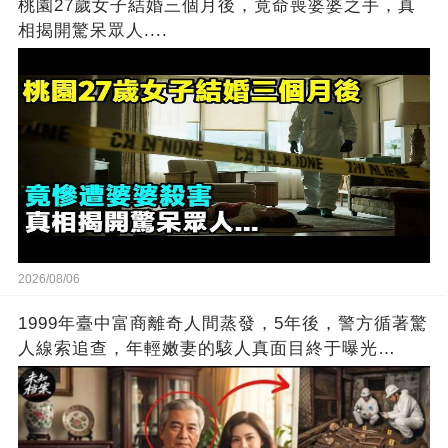
桃園27歲女子結婚三個月後，竟命喪婆婆之手，真
相揭開驚呆眾人....
2026/08/06
1999年臺中富商離奇人間蒸發，5年後，警方循著驚
人線索追查，年輕嫩妻的駭人真面目終于曝光…