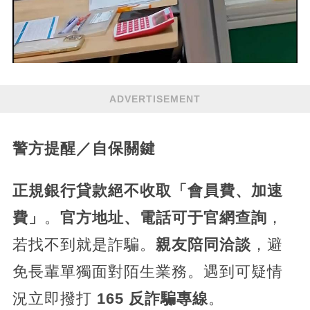
ADVERTISEMENT
警方提醒／自保關鍵
正規銀行貸款絕不收取「會員費、加速
費」
。
官方地址、電話可于官網查詢
，
若找不到就是詐騙。
親友陪同洽談
，避
免長輩單獨面對陌生業務。遇到可疑情
況立即撥打
165 反詐騙專線
。