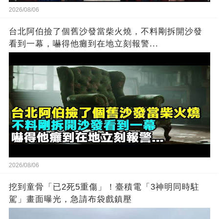
2026/08/06
台北阿伯撿了個舊沙發當柴火燒，不料剛拆開沙發
看到一幕，嚇得他癱到在地立刻報警...
2026/08/06
挖到童骨「已2死5重傷」！臺積電「3神明同時駐
駕」畫面曝光，急請布袋戲鎮壓