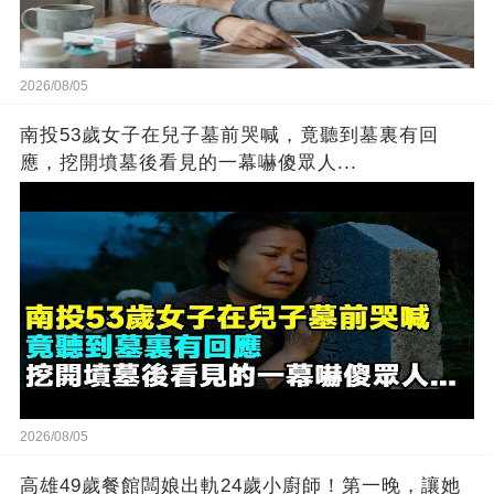
2026/08/05
南投53歲女子在兒子墓前哭喊，竟聽到墓裏有回
應，挖開墳墓後看見的一幕嚇傻眾人...
2026/08/05
高雄49歲餐館闆娘出軌24歲小廚師！第一晚，讓她