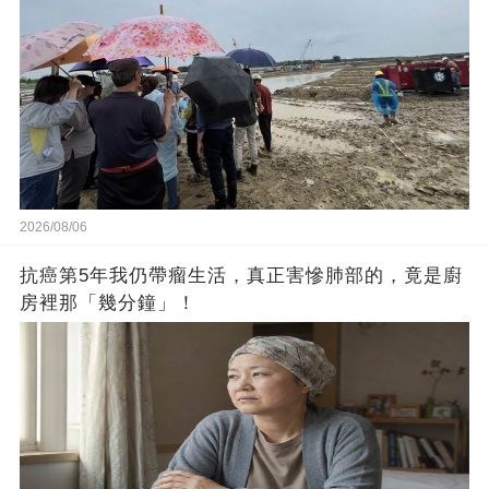
2026/08/06
抗癌第5年我仍帶瘤生活，真正害慘肺部的，竟是廚
房裡那「幾分鐘」！