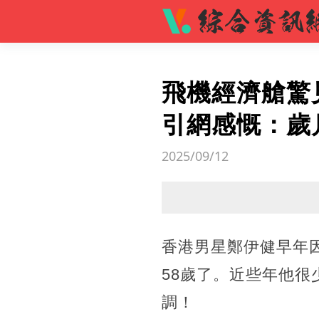
飛機經濟艙驚
引網感慨：歲
2025/09/12
香港男星鄭伊健早年
58歲了。近些年他
調！