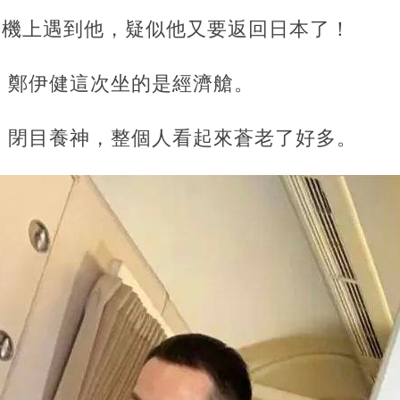
飛機上遇到他，疑似他又要返回日本了！
，鄭伊健這次坐的是經濟艙。
，閉目養神，整個人看起來蒼老了好多。