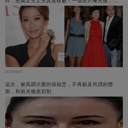
炸，怒揭女兒丈夫真實樣貌！一張照片曝光後，全
港都嚇傻了！沒想到竟是他
2026/08/03
這次，被高調示愛的張柏芝，不再顧及所謂的體
面，和前夫徹底切割