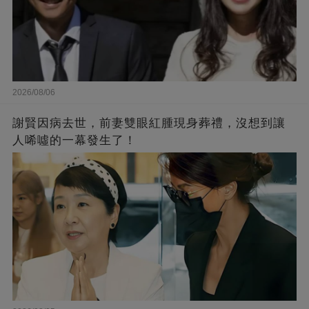
2026/08/06
謝賢因病去世，前妻雙眼紅腫現身葬禮，沒想到讓
人唏噓的一幕發生了！