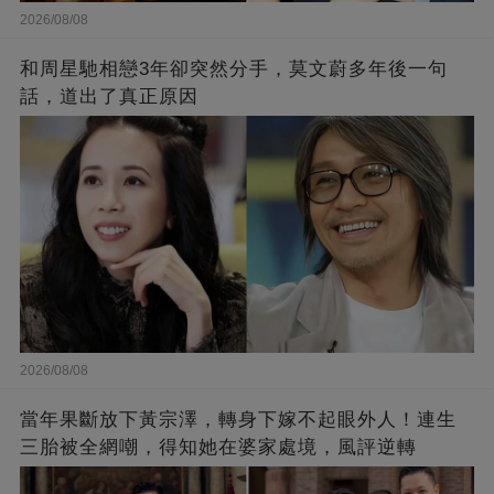
2026/08/08
和周星馳相戀3年卻突然分手，莫文蔚多年後一句
話，道出了真正原因
2026/08/08
當年果斷放下黃宗澤，轉身下嫁不起眼外人！連生
三胎被全網嘲，得知她在婆家處境，風評逆轉