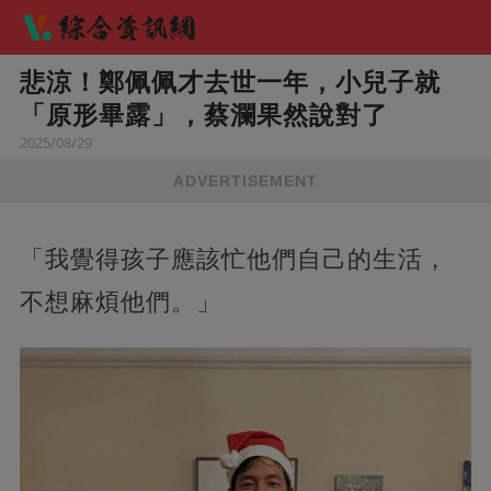
悲涼！鄭佩佩才去世一年，小兒子就
「原形畢露」，蔡瀾果然說對了
2025/08/29
ADVERTISEMENT
「我覺得孩子應該忙他們自己的生活，
不想麻煩他們。」