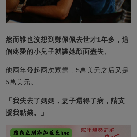
然而誰也沒想到鄭佩佩去世才1年多，這
個疼愛的小兒子就讓她顏面盡失。
他兩年發起兩次眾籌，5萬美元之后又是
5萬美元。
「我失去了媽媽，妻子還得了病，請支
援我點錢。」