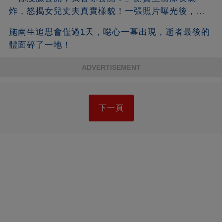
炸，怒揭女兒丈夫真實樣貌！一張照片曝光後，全
港都嚇傻了！沒想到竟是他
施南生追思會僅過1天，噁心一幕出現，逝者最後的
體面碎了一地！
ADVERTISEMENT
下一頁