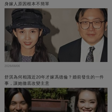
身嫁人原因根本不簡單
2026/08/06
舒淇為何相識近20年才嫁馮德倫？婚前發生的一件
事，讓她徹底改變主意