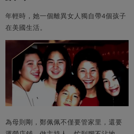
年輕時，她一個離異女人獨自帶4個孩子
在美國生活。
為母則剛，鄭佩佩不僅要管家里，還要
運營店鋪、做主持人，忙到腳不沾地。