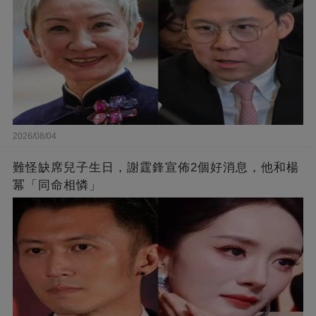
2026/08/04
難怪缺席兒子生日，謝霆鋒宣佈2個好消息，他和楊
冪「同命相憐」