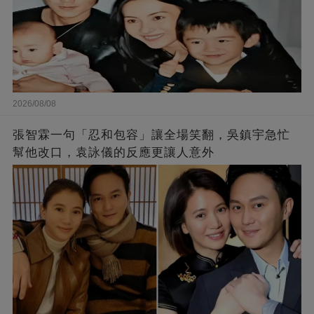
2026/08/08
張智霖一句「忍和包容」讓全場笑翻，吳鎮宇急忙
幫他改口，袁詠儀的反應更讓人意外