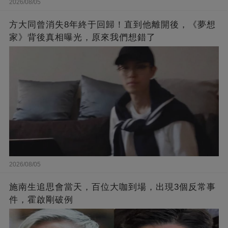
2026/08/05
方大同曾消失8年終于回歸！直到他離開後，《夢想
家》背後真相曝光，原來我們想錯了
2026/08/05
施南生追思會當天，百位大咖到場，出現3個反常事
件，霍啟剛破例