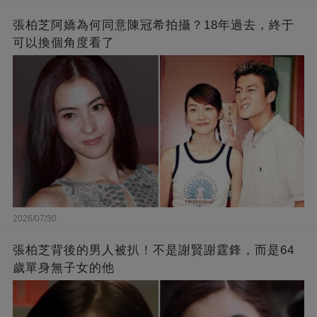
張柏芝阿嬌為何同意陳冠希拍攝？18年過去，終于
可以換個角度看了
2026/07/30
張柏芝背後的男人被扒！不是謝賢謝霆鋒，而是64
歲單身無子女的他