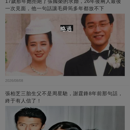
17歲那年她拒絕了張國榮的求婚，26年後兩人最後
一次見面，他一句話讓毛舜筠多年都放不下
略過
2026/08/08
張柏芝三胎生父不是周星馳，謝霆鋒8年前那句話，
終于有人信了！