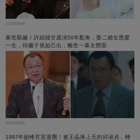
2026/08/06
家世顯赫！許紹雄甘愿演50年配角，娶二婚女恩愛
一生，待繼子視如己出，離世一幕太體面
2026/08/06
1997年巔峰官宣退圈！被王晶捧上天的邱淑貞，轉