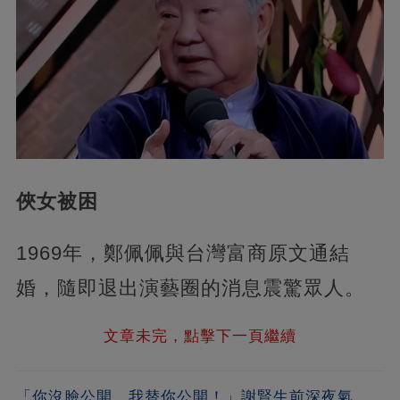
俠女被困
1969年，鄭佩佩與台灣富商原文通結
婚，隨即退出演藝圈的消息震驚眾人。
文章未完，點擊下一頁繼續
「你沒臉公開，我替你公開！」謝賢生前深夜氣