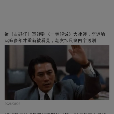
從《古惑仔》軍師到《一舞傾城》大律師，李道瑜
沉寂多年才重新被看見，老友卻只剩四字送別
2026/08/08