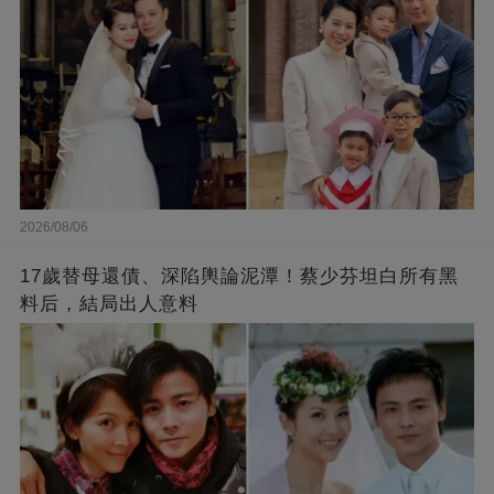
2026/08/06
17歲替母還債、深陷輿論泥潭！蔡少芬坦白所有黑
料后，結局出人意料