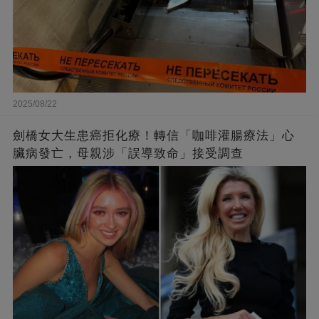
2025/08/22
劍橋女大生患癌拒化療！轉信「咖啡灌腸療法」心
臟病發亡，母親涉「誤導致命」接受調查