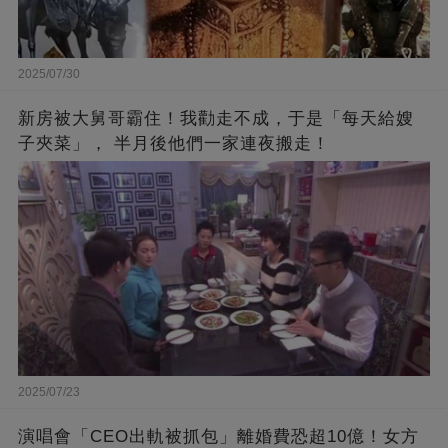
2025/07/30
新房被大舅哥霸住！我勸走不成，于是「每天給嫂
子夾菜」， 半月後他們一家連夜搬走！
2025/07/23
演唱會「CEO出軌被抓包」離婚費恐超10億！女方