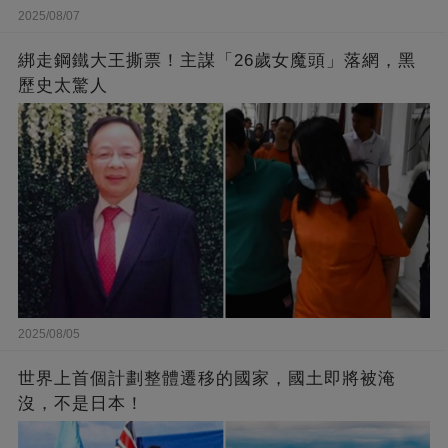
2025/08/07
綁走鋼鐵大王撕票！主謀「26歲女魔頭」落網，黑
歷史太驚人
2025/08/05
世界上首個計劃整體遷移的國家，國土即將被淹
沒，不是日本！