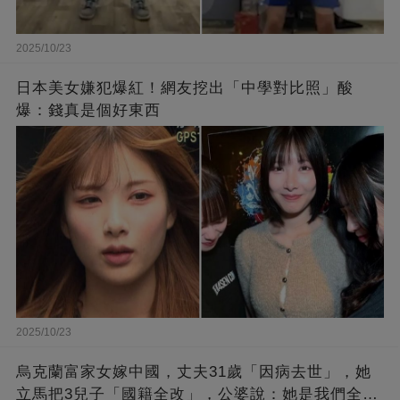
2025/10/23
日本美女嫌犯爆紅！網友挖出「中學對比照」酸
爆：錢真是個好東西
2025/10/23
烏克蘭富家女嫁中國，丈夫31歲「因病去世」，她
立馬把3兒子「國籍全改」，公婆說：她是我們全家