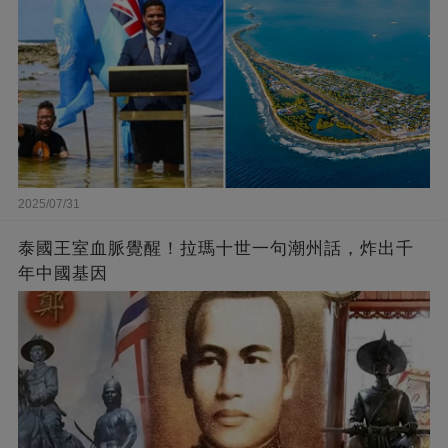
2025/07/31
泰國王室血脈覺醒！拉瑪十世一句潮州話，炸出千
年中國基因