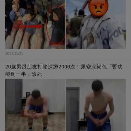
2025/11/21
20歲男跟朋友打賭深蹲2000次！尿變深褐色「腎功
能剩一半」險死