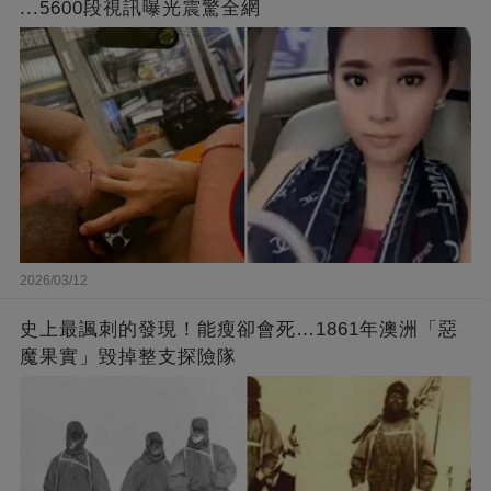
...5600段視訊曝光震驚全網
2026/03/12
史上最諷刺的發現！能瘦卻會死…1861年澳洲「惡
魔果實」毀掉整支探險隊