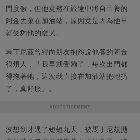
門度假，但他竟然在旅途中將自己養的
阿金丟棄在加油站，原因竟是因為他早
就受夠他的愛犬。
馬丁尼茲曾經向朋友抱怨說他養的阿金
很煩人，「我早就受夠了，每次出門都
得拖著牠，這次我直接在加油站把牠扔
了，真舒服」。
ADVERTISEMENT
沒想到才過了短短九天，被馬丁尼茲拋