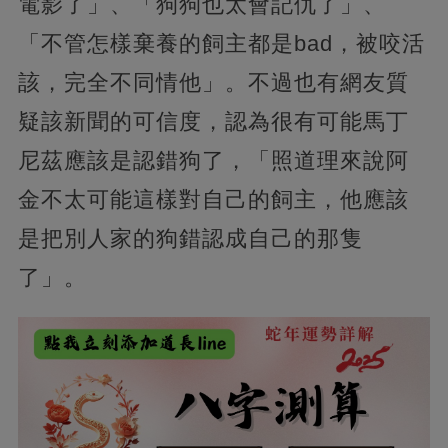
電影了」、「狗狗也太會記仇了」、
「不管怎樣棄養的飼主都是bad，被咬活
該，完全不同情他」。不過也有網友質
疑該新聞的可信度，認為很有可能馬丁
尼茲應該是認錯狗了，「照道理來說阿
金不太可能這樣對自己的飼主，他應該
是把別人家的狗錯認成自己的那隻
了」。