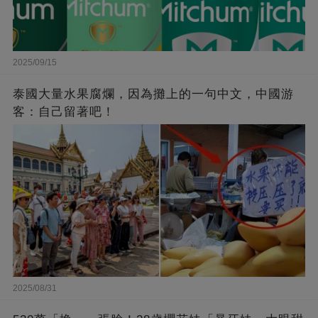
2025/09/15
泰國大量水果腐爛，因為攤上的一句中文，中國游
客：自己留著吧！
2025/08/31