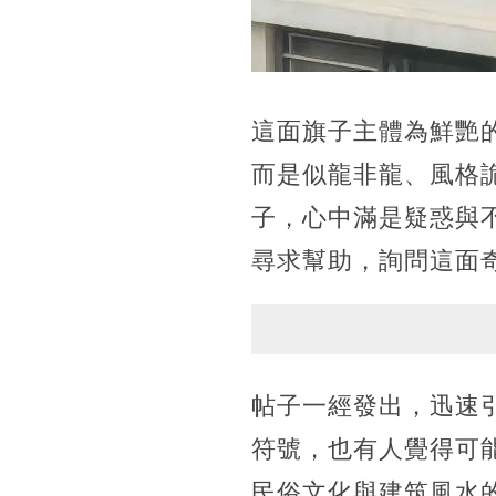
這面旗子主體為鮮艷
而是似龍非龍、風格
子，心中滿是疑惑與
尋求幫助，詢問這面
帖子一經發出，迅速
符號，也有人覺得可
民俗文化與建筑風水