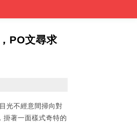
，PO文尋求
目光不經意間掃向對
，掛著一面樣式奇特的