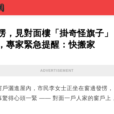
愣，見對面樓「掛奇怪旗子」
，專家緊急提醒：快搬家
ADVERTISEMENT
窗戶灑進屋內，市民李女士正坐在窗邊發愣，
幕驚得心頭一緊 —— 對面一戶人家的窗戶上