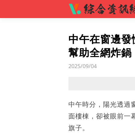
中午在窗邊發
幫助全網炸鍋
2025/09/04
中午時分，陽光透過
面樓棟，卻被眼前一
旗子。