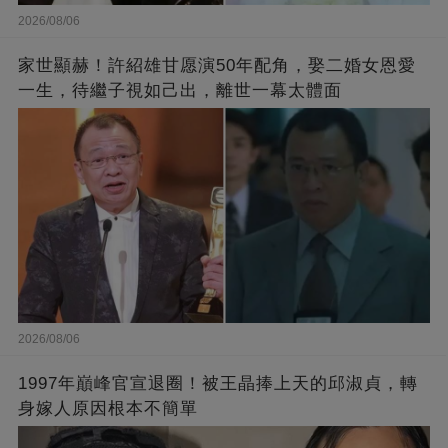
2026/08/06
家世顯赫！許紹雄甘愿演50年配角，娶二婚女恩愛
一生，待繼子視如己出，離世一幕太體面
2026/08/06
1997年巔峰官宣退圈！被王晶捧上天的邱淑貞，轉
身嫁人原因根本不簡單