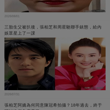
2026/08/01
三胎生父被扒後，張柏芝和周星馳聯手錶態，給內
娛眾星上了一課
2026/07/31
張柏芝阿嬌為何同意陳冠希拍攝？18年過去，終于