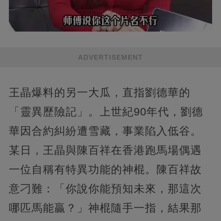
ADVERTISEMENT
王晶爆料的另一大瓜，直指劉德華的
「靈異歷險記」。上世紀90年代，劉德
華因合約糾紛遭雪藏，事業陷入低谷。
某日，王晶與陳百祥在香港跑馬場偶遇
一位自稱有特異功能的神棍。陳百祥故
意刁難：「你說你能預知未來，那這次
哪匹馬能贏？」神棍隨手一指，結果那