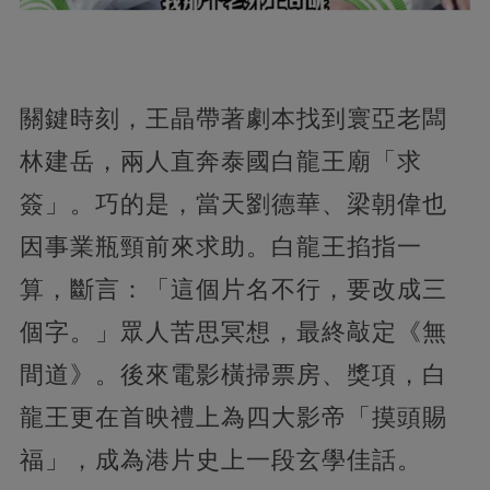
關鍵時刻，王晶帶著劇本找到寰亞老闆
林建岳，兩人直奔泰國白龍王廟「求
簽」。巧的是，當天劉德華、梁朝偉也
因事業瓶頸前來求助。白龍王掐指一
算，斷言：「這個片名不行，要改成三
個字。」眾人苦思冥想，最終敲定《無
間道》。後來電影橫掃票房、獎項，白
龍王更在首映禮上為四大影帝「摸頭賜
福」，成為港片史上一段玄學佳話。