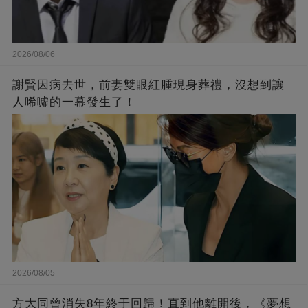
2026/08/06
謝賢因病去世，前妻雙眼紅腫現身葬禮，沒想到讓
人唏噓的一幕發生了！
2026/08/05
方大同曾消失8年終于回歸！直到他離開後，《夢想