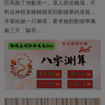
匹馬跑了倒數第一。眾人哄笑離場，不
料這神棍竟輾轉聯系到劉德華的母親，
并塞給她一只腳環，要求她勸劉德華佩
戴三天「驅邪」。