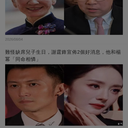
2026/08/04
難怪缺席兒子生日，謝霆鋒宣佈2個好消息，他和楊
冪「同命相憐」