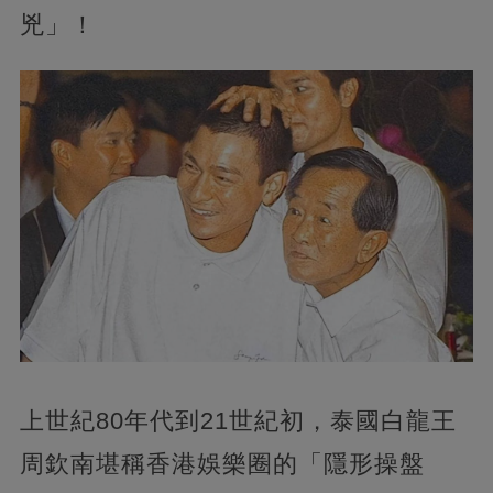
兇」！
上世紀80年代到21世紀初，泰國白龍王
周欽南堪稱香港娛樂圈的「隱形操盤