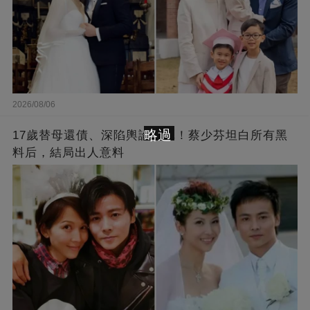
2026/08/06
略過
17歲替母還債、深陷輿論泥潭！蔡少芬坦白所有黑
料后，結局出人意料