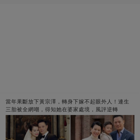
當年果斷放下黃宗澤，轉身下嫁不起眼外人！連生
三胎被全網嘲，得知她在婆家處境，風評逆轉