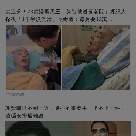
太過分！73歲樂壇天王「失智被送養老院」經紀人
探視「1年半沒洗澡」長縟瘡：每月要12萬...
2026/07/25
謝賢離世不到一週，噁心的事發生，還不止一件，
遺囑安排最離譜