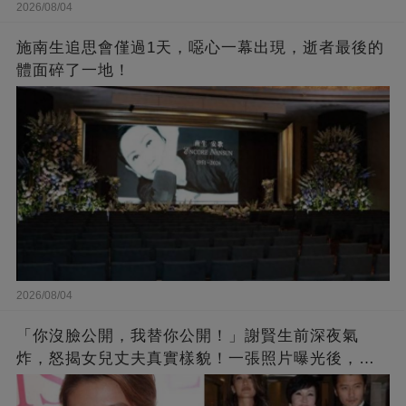
2026/08/04
施南生追思會僅過1天，噁心一幕出現，逝者最後的
體面碎了一地！
2026/08/04
「你沒臉公開，我替你公開！」謝賢生前深夜氣
炸，怒揭女兒丈夫真實樣貌！一張照片曝光後，全
港都嚇傻了！沒想到竟是他