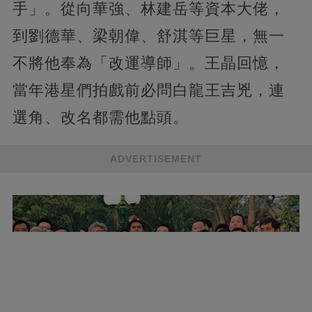
手」。從向華強、林建岳等資本大佬，
到劉德華、梁朝偉、舒淇等巨星，無一
不將他奉為「改運導師」。王晶回憶，
當年港星們拍戲前必問白龍王吉兇，連
選角、改名都需他點頭。
ADVERTISEMENT