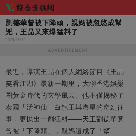
劉德華曾被下降頭，親媽被忽悠成幫
兇，王晶又來爆猛料了
2025/03/12
ADVERTISEMENT
最近，導演王晶在個人網絡節目《王晶
笑看江湖》最新一期里，大聊香港娛樂
圈黃金時代的玄學風云。他不僅揭秘了
泰國「活神仙」白龍王與港星的奇幻往
事，更拋出一劑猛料——天王劉德華竟
曾被「下降頭」，親媽還成了「幫