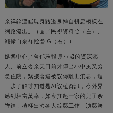
余祥銓遭睹現身路邊鬼轉自耕農模樣在
網路流出。（圖／民視資料照（左）、
翻攝自余祥銓@IG（右））
娛樂中心／曾郁雅報導77歲的資深藝
人、前立委余天日前才傳出小中風又緊
急住院，緊接著還被誤傳離世消息，進
一步了解才知道是AI誤植資訊，令外界
感到相當萬幸，如今扛起一家的兒子余
祥銓，積極出演各大綜藝工作、演藝舞