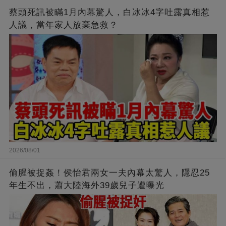
蔡頭死訊被瞞1月內幕驚人，白冰冰4字吐露真相惹
人議，當年家人放棄急救？
2026/08/01
偷腥被捉姦！侯怡君兩女一夫內幕太驚人，隱忍25
年生不出，蕭大陸海外39歲兒子遭曝光