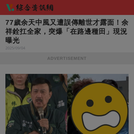
77歲余天中風又遭誤傳離世才露面！余
祥銓扛全家，突爆「在路邊種田」現況
曝光
2025/09/04
ADVERTISEMENT