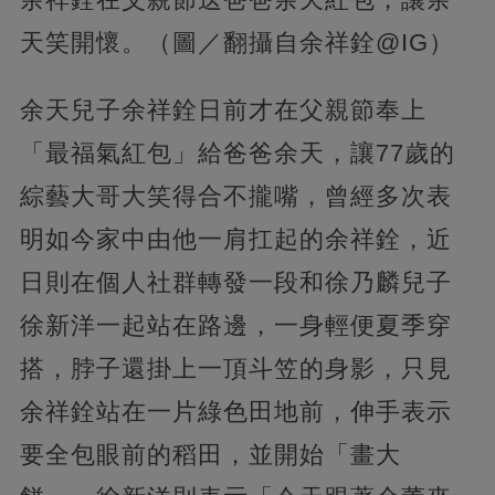
天笑開懷。（圖／翻攝自余祥銓@IG）
余天兒子余祥銓日前才在父親節奉上
「最福氣紅包」給爸爸余天，讓77歲的
綜藝大哥大笑得合不攏嘴，曾經多次表
明如今家中由他一肩扛起的余祥銓，近
日則在個人社群轉發一段和徐乃麟兒子
徐新洋一起站在路邊，一身輕便夏季穿
搭，脖子還掛上一頂斗笠的身影，只見
余祥銓站在一片綠色田地前，伸手表示
要全包眼前的稻田，並開始「畫大