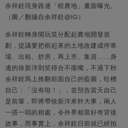
余祥銓現身路邊「框農地」畫面曝光。
（圖／翻攝自余祥銓@IG）
余祥銓轉身開玩笑分配起農地開發規
劃，提議要把框起來的土地改建成停車
場、出租、炒房，再上市、集資……身
邊的徐新洋則笑得合不攏嘴，不過下秒
余祥銓馬上推翻前面自己的藍圖，吐槽
自己：「沒有啦！」，並預告當天自己
是前輩，即將帶徐新洋來幹大事，兩人
一搭一唱的相處，令外界相當好奇背後
故事，而事實上，余祥銓日前就已經拍