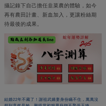
攝記錄下自己擔任韭菜農的體驗，如今
再有農田計畫、新血加入，更讓粉絲期
待最後的成果。
結婚22年不藏了！謝祖武嬌妻身份瞞不住，萬萬沒
想到竟然是她，難怪當初狠甩嶽翎不娶張玉嬿