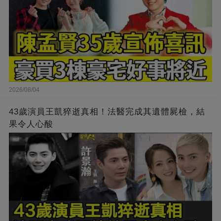
2026/08/04
43歲演員王凱猝逝真相！法醫完成其遺體屍檢，結
果令人心酸