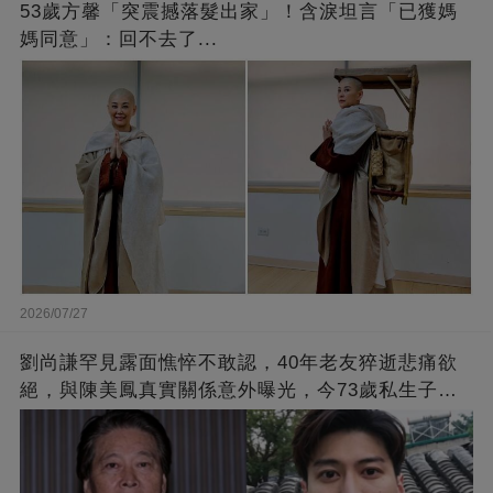
53歲方馨「突震撼落髮出家」！含淚坦言「已獲媽
媽同意」：回不去了...
2026/07/27
劉尚謙罕見露面憔悴不敢認，40年老友猝逝悲痛欲
絕，與陳美鳳真實關係意外曝光，今73歲私生子身
份瞞不住