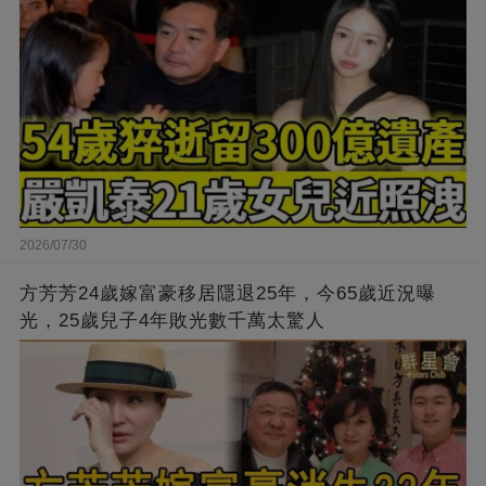
正面照流出太意外
2026/07/30
方芳芳24歲嫁富豪移居隱退25年，今65歲近況曝
光，25歲兒子4年敗光數千萬太驚人