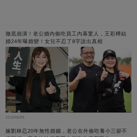
徹底崩潰！老公婚內偷吃員工內幕驚人，王彩樺結
婚24年曝婚變！女兒不忍了8字說出真相
2026/08/06
嫁劉林忍20年無性婚姻，老公在外偷吃養小三卻不