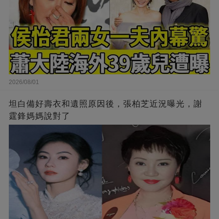
2026/08/01
坦白備好壽衣和遺照原因後，張柏芝近況曝光，謝
霆鋒媽媽說對了