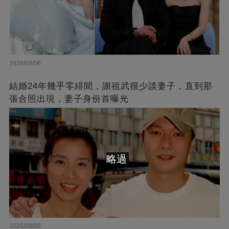
2026/08/06
結婚24年幾乎零緋聞，謝祖武很少談妻子，直到那
張合照出現，妻子身份首曝光
略過
2026/08/05