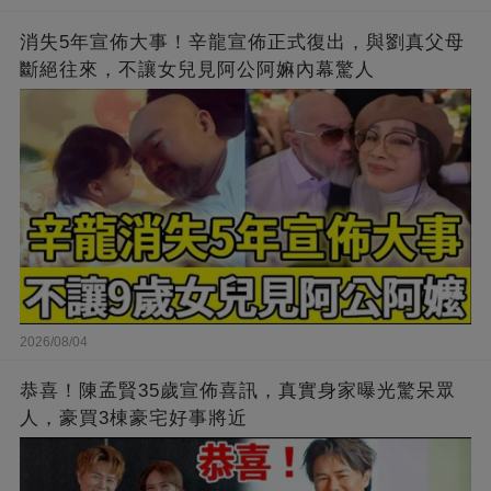
消失5年宣佈大事！辛龍宣佈正式復出，與劉真父母
斷絕往來，不讓女兒見阿公阿嫲內幕驚人
2026/08/04
恭喜！陳孟賢35歲宣佈喜訊，真實身家曝光驚呆眾
人，豪買3棟豪宅好事將近