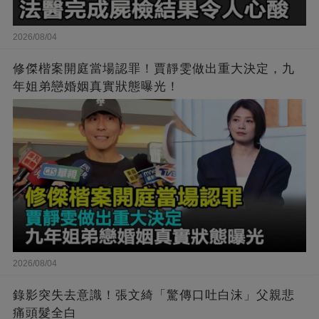
2026/08/04
修傑楷案開庭當場認罪！賈靜雯做出重大決定，九
年姐弟戀婚姻真實狀態曝光！
2026/08/04
錄影突失去意識！張文綺「驚傳口吐白沫」父親悲
痛頭髮全白