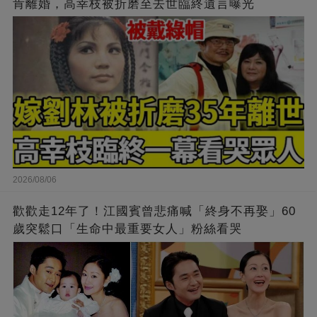
肯離婚，高幸枝被折磨至去世臨終遺言曝光
2026/08/06
歡歡走12年了！江國賓曾悲痛喊「終身不再娶」60
歲突鬆口「生命中最重要女人」粉絲看哭