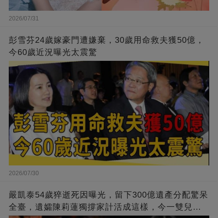
2026/07/31
彭雪芬24歲嫁豪門遭嫌棄，30歲用命救夫獲50億，
今60歲近況曝光太震驚
2026/07/30
嚴凱泰54歲猝逝死因曝光，留下300億遺產分配驚呆
全臺，遺孀陳莉蓮獨撐家計活成這樣，今一雙兒女