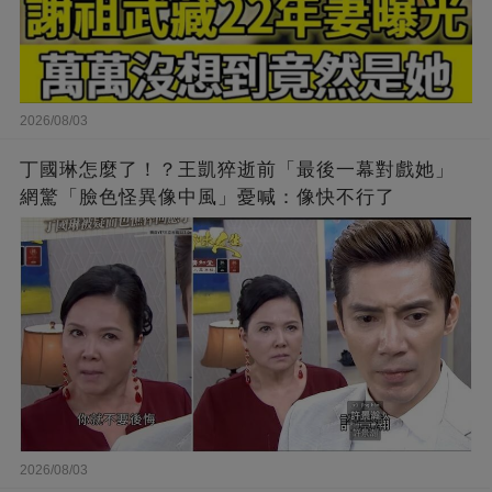
2026/08/03
丁國琳怎麼了！？王凱猝逝前「最後一幕對戲她」
網驚「臉色怪異像中風」憂喊：像快不行了
2026/08/03