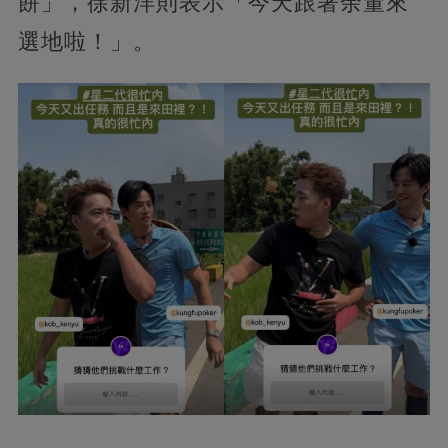
餅」，徐新洋則表示「今天跟著余董來
選地啦！」。