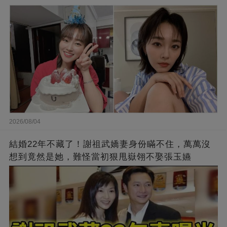
2026/08/04
結婚22年不藏了！謝祖武嬌妻身份瞞不住，萬萬沒
想到竟然是她，難怪當初狠甩嶽翎不娶張玉嬿