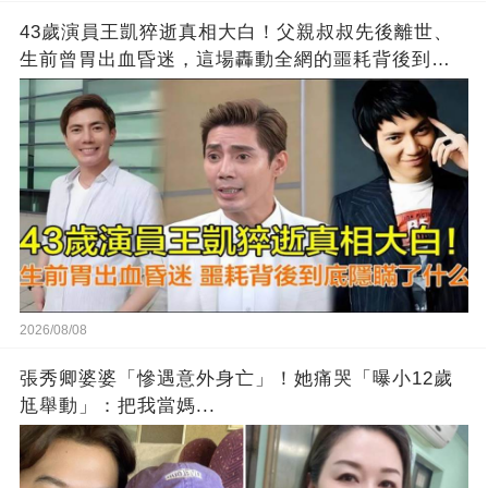
43歲演員王凱猝逝真相大白！父親叔叔先後離世、
生前曾胃出血昏迷，這場轟動全網的噩耗背後到底
隱瞞了什麼？
2026/08/08
張秀卿婆婆「慘遇意外身亡」！她痛哭「曝小12歲
尪舉動」：把我當媽...