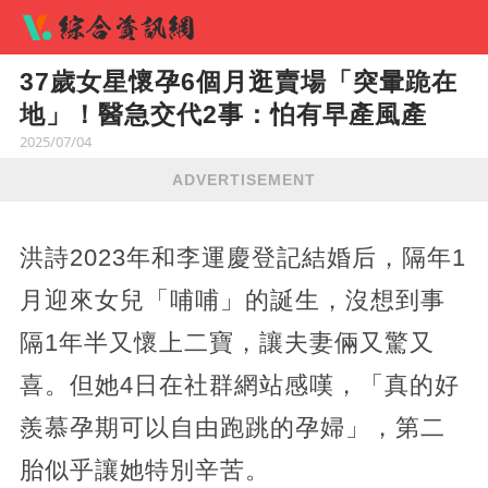
37歲女星懷孕6個月逛賣場「突暈跪在
地」！醫急交代2事：怕有早產風產
2025/07/04
ADVERTISEMENT
洪詩2023年和李運慶登記結婚后，隔年1
月迎來女兒「哺哺」的誕生，沒想到事
隔1年半又懷上二寶，讓夫妻倆又驚又
喜。但她4日在社群網站感嘆，「真的好
羨慕孕期可以自由跑跳的孕婦」，第二
胎似乎讓她特別辛苦。