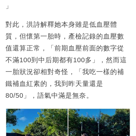
」
對此，洪詩解釋她本身雖是低血壓體
質，但懷第一胎時，產檢記錄的血壓數
值還算正常，「前期血壓前面的數字從
不滿100到中后期都有100多」，然而這
一胎狀況卻相對奇怪，「我吃一樣的補
鐵補血紅素的，我到昨天量還是
80/50」，語氣中滿是無奈。