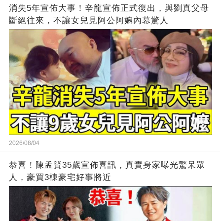
消失5年宣佈大事！辛龍宣佈正式復出，與劉真父母
斷絕往來，不讓女兒見阿公阿嫲內幕驚人
2026/08/04
恭喜！陳孟賢35歲宣佈喜訊，真實身家曝光驚呆眾
人，豪買3棟豪宅好事將近