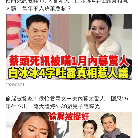
蔡頭死訊被瞞1月內幕驚人，白冰冰4字吐露真相惹
人議，當年家人放棄急救？
2026/08/01
偷腥被捉姦！侯怡君兩女一夫內幕太驚人，隱忍25
年生不出，蕭大陸海外39歲兒子遭曝光