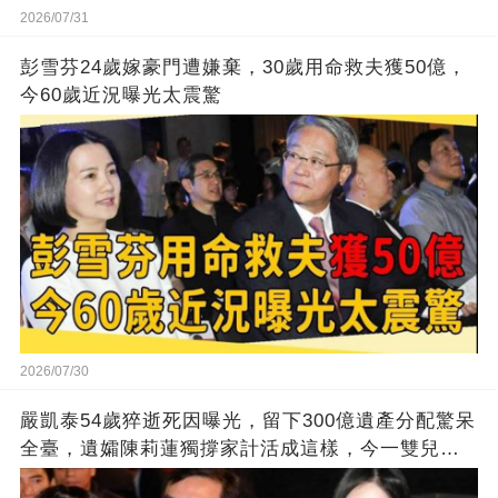
2026/07/31
彭雪芬24歲嫁豪門遭嫌棄，30歲用命救夫獲50億，
今60歲近況曝光太震驚
2026/07/30
嚴凱泰54歲猝逝死因曝光，留下300億遺產分配驚呆
全臺，遺孀陳莉蓮獨撐家計活成這樣，今一雙兒女
正面照流出太意外