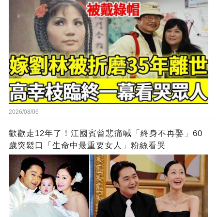
2026/08/06
歡歡走12年了！江國賓曾悲痛喊「終身不再娶」60
歲突鬆口「生命中最重要女人」粉絲看哭