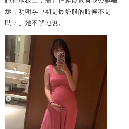
跪在地板上，簡直把運慶還有我公婆嚇
壞，明明孕中期是最舒服的時候不是
嗎？」她不解地說。