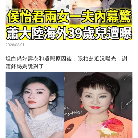
2026/08/01
坦白備好壽衣和遺照原因後，張柏芝近況曝光，謝
霆鋒媽媽說對了