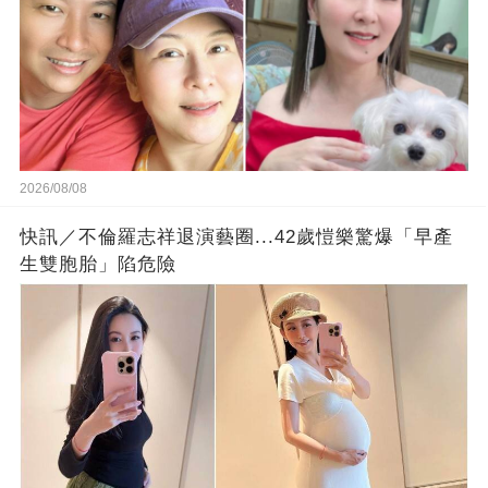
2026/08/08
快訊／不倫羅志祥退演藝圈...42歲愷樂驚爆「早產
生雙胞胎」陷危險