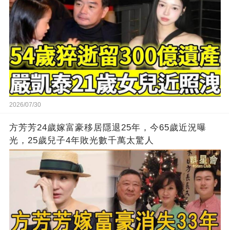
2026/07/30
方芳芳24歲嫁富豪移居隱退25年，今65歲近況曝
光，25歲兒子4年敗光數千萬太驚人