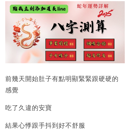
前幾天開始肚子有點明顯緊緊跟硬硬的
感覺
吃了久違的安寶
結果心悸跟手抖到好不舒服