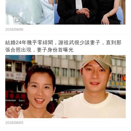
2026/08/06
結婚24年幾乎零緋聞，謝祖武很少談妻子，直到那
張合照出現，妻子身份首曝光
2026/08/05