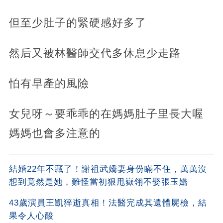
但至少肚子的緊硬感好多了
然后又被林醫師交代多休息少走路
怕有早產的風險
女兒呀～要乖乖的在媽媽肚子里長大喔
媽媽也會多注意的
結婚22年不藏了！謝祖武嬌妻身份瞞不住，萬萬沒
想到竟然是她，難怪當初狠甩嶽翎不娶張玉嬿
43歲演員王凱猝逝真相！法醫完成其遺體屍檢，結
果令人心酸