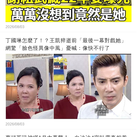
2026/08/03
丁國琳怎麼了！？王凱猝逝前「最後一幕對戲她」
網驚「臉色怪異像中風」憂喊：像快不行了
2026/08/03