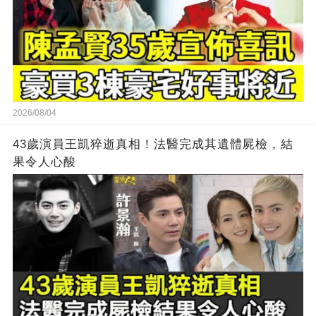
2026/08/04
43歲演員王凱猝逝真相！法醫完成其遺體屍檢，結
果令人心酸