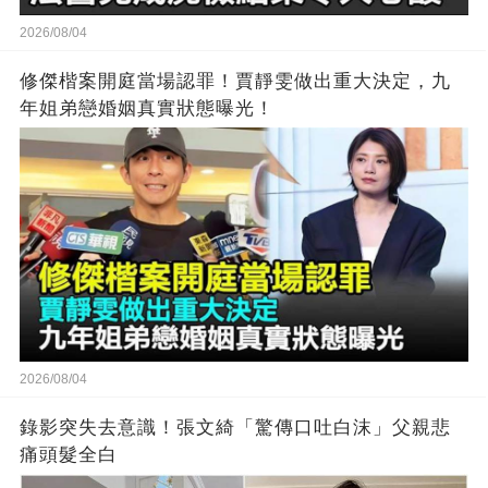
2026/08/04
修傑楷案開庭當場認罪！賈靜雯做出重大決定，九
年姐弟戀婚姻真實狀態曝光！
2026/08/04
錄影突失去意識！張文綺「驚傳口吐白沫」父親悲
痛頭髮全白