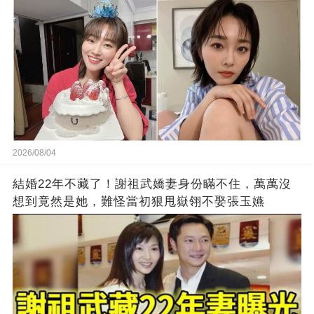
2026/08/04
結婚22年不藏了！謝祖武嬌妻身份瞞不住，萬萬沒
想到竟然是她，難怪當初狠甩嶽翎不娶張玉嬿