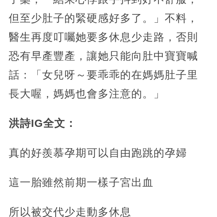
但至少肚子的緊硬感好多了。」不料，
醫生再度叮囑她要多休息少走路，否則
恐有早產豐產，讓她只能向肚中寶寶喊
話：「女兒呀～要乖乖的在媽媽肚子里
長大喔，媽媽也會多注意的。」
洪詩IG全文：
真的好羨慕孕期可以自由跑跳的孕婦
這一胎雖然前期一樣子宮出血
所以被交代少走動多休息