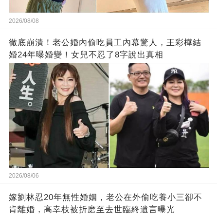
2026/08/08
徹底崩潰！老公婚內偷吃員工內幕驚人，王彩樺結
婚24年曝婚變！女兒不忍了8字說出真相
2026/08/06
嫁劉林忍20年無性婚姻，老公在外偷吃養小三卻不
肯離婚，高幸枝被折磨至去世臨終遺言曝光