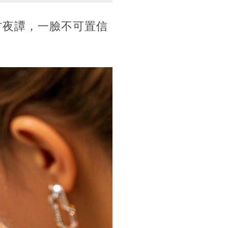
方夜譚，一臉不可置信