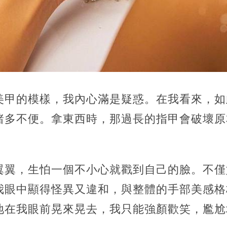
美甲的模樣，我內心滿是疑惑。在我看來，如
諸多不便。拿東西時，那過長的指甲會破壞原
翼翼，生怕一個不小心就戳到自己的臉。不僅
我眼中顯得怪異又違和，與整體的手部美感格
地在我眼前晃來晃去，我只能強顏歡笑，尷尬