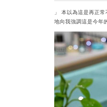
」 本以為這是再正
地向我強調這是今年