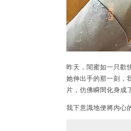
昨天，閨蜜如一只歡
她伸出手的那一刻，
片，仿佛瞬間化身成
我下意識地便將內心