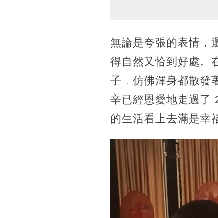
無論是夸張的表情，
得自然又恰到好處。
子，仿佛渾身都散發
辛已經恩愛地走過了 
的生活看上去滿是幸