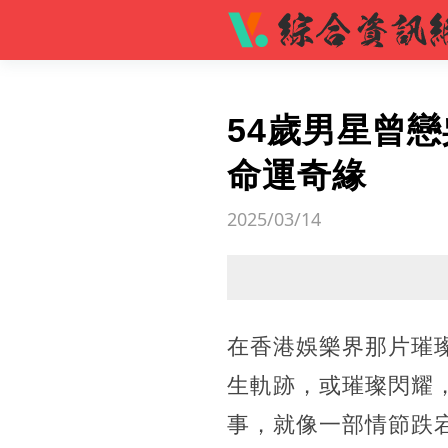
54歲男星曾
命運奇緣
2025/03/14
在香港娛樂界那片璀
生軌跡，或璀璨閃耀
事，就像一部情節跌