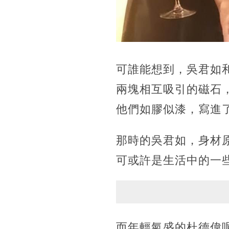
可誰能想到，吳君如
兩塊相互吸引的磁石
他們如膠似漆，寫進
那時的吳君如，身材原
可或許是生活中的一些
而年輕氣盛的杜德偉