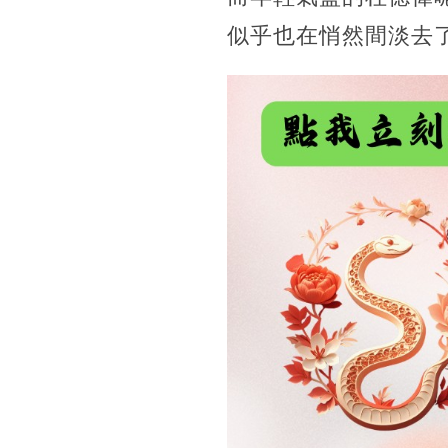
似乎也在悄然間淡去