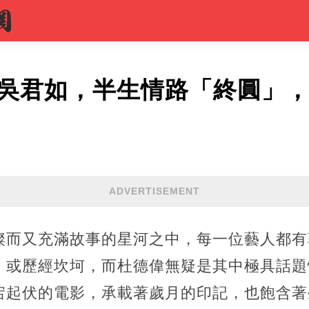
戀吳君如，半生情路「終圓」
ADVERTISEMENT
璨而又充滿故事的星河之中，每一位藝人都有
，或歷經坎坷，而杜德偉無疑是其中極具話題
宕起伏的電影，承載著歲月的印記，也飽含著