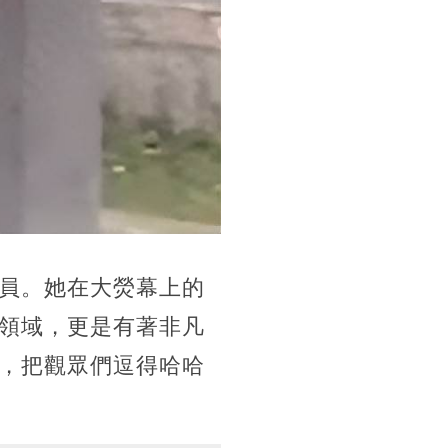
員。她在大熒幕上的
領域，更是有著非凡
，把觀眾們逗得哈哈