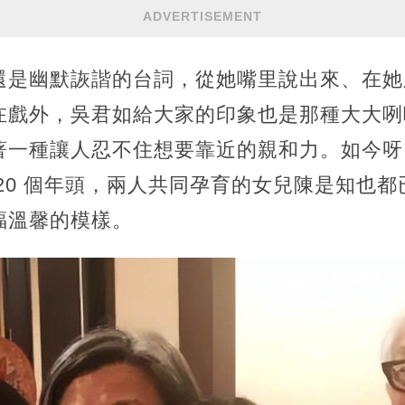
ADVERTISEMENT
還是幽默詼諧的台詞，從她嘴里說出來、在她
在戲外，吳君如給大家的印象也是那種大大咧
著一種讓人忍不住想要靠近的親和力。如今呀
20 個年頭，兩人共同孕育的女兒陳是知也都已
福溫馨的模樣。