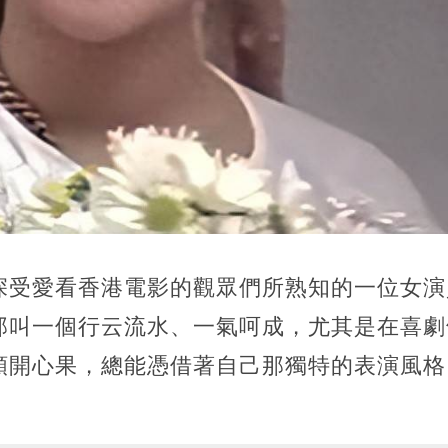
深受愛看香港電影的觀眾們所熟知的一位女演
那叫一個行云流水、一氣呵成，尤其是在喜劇
顆開心果，總能憑借著自己那獨特的表演風格