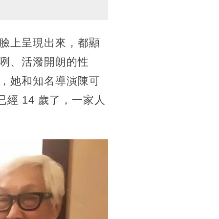
臉上呈現出來，都顯
咧、活潑開朗的性
，她和知名導演陳可
經 14 歲了，一家人