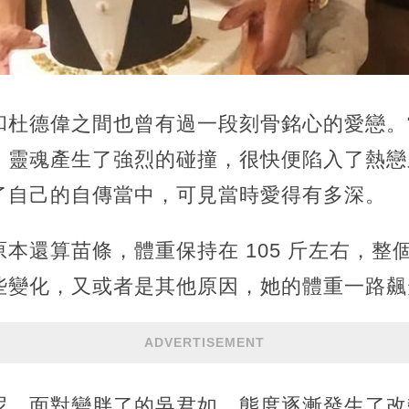
和杜德偉之間也曾有過一段刻骨銘心的愛戀。
，靈魂產生了強烈的碰撞，很快便陷入了熱戀
了自己的自傳當中，可見當時愛得有多深。
本還算苗條，體重保持在 105 斤左右，整
變化，又或者是其他原因，她的體重一路飆升，
ADVERTISEMENT
呢，面對變胖了的吳君如，態度逐漸發生了改