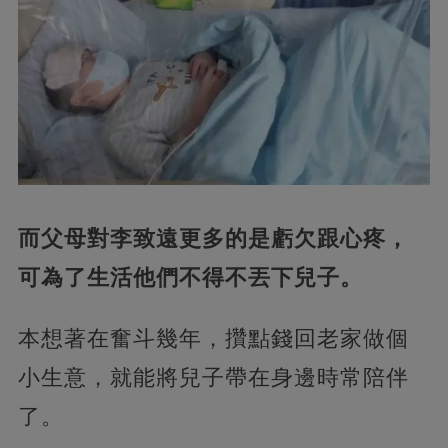
而父母對李致遠更多的是虧欠跟心疼，
可為了生活他們不得不丟下兒子。
本想著在奮斗幾年，攢點錢回老家做個
小生意，就能將兒子帶在身邊時常陪伴
了。