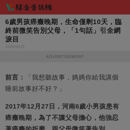
6歲男孩癌癥晚期，生命僅剩10天，臨
終前微笑告別父母，「1句話」引全網
淚目
2025/02/23
ADVERTISEMENT
前言：
「我想聽故事，媽媽你給我講個
睡前故事好不好？」
2017年12月27日，河南6歲小男孩患有
癌癥晚期，為了不讓父母擔心，他強忍
著癌癥的折磨，跟父母微笑著告別。