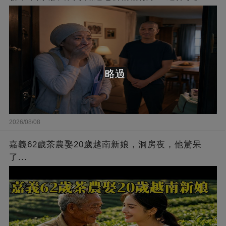
略過
2026/08/08
嘉義62歲茶農娶20歲越南新娘，洞房夜，他驚呆
了...