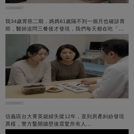
2026/08/07
我34歲胃癌二期，媽媽61歲隔不到一個月也確診胃
癌，醫師追問三餐後才發現，我們每天都在吃「這
個」
2026/08/07
信義區台大菁英媳婦失蹤12年，直到房產糾紛發現
異樣，警方鑿開牆壁後震驚所有人...