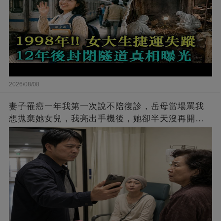
2026/08/08
妻子罹癌一年我第一次說不陪復診，岳母當場罵我
想拋棄她女兒，我亮出手機後，她卻半天沒再開
口！