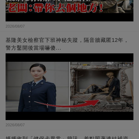
2026/08/07
基隆美女檢察官下班神秘失蹤，隔音牆藏匿12年，
警方鑿開後當場嚇傻...
2026/08/07
媽媽收到「健保卡異常」簡訊，差點照著連結補資