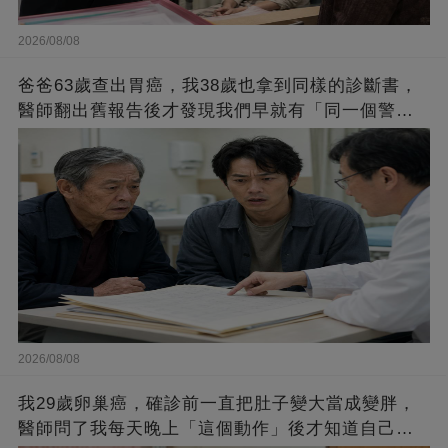
2026/08/08
爸爸63歲查出胃癌，我38歲也拿到同樣的診斷書，
醫師翻出舊報告後才發現我們早就有「同一個警
訊」
2026/08/08
我29歲卵巢癌，確診前一直把肚子變大當成變胖，
醫師問了我每天晚上「這個動作」後才知道自己拖