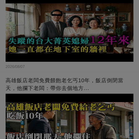
2026/08/07
高雄飯店老闆免費餵飽老乞丐10年，飯店倒閉當
天，他攔下老闆：帶你去個地方...