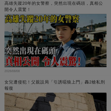
高雄失蹤20年的女警察，突然出現在碼頭，真相公
開令人震驚！
2026/08/08
女兒遭侵犯！父親設局「引誘噁狼上門」轟2槍私刑
報復