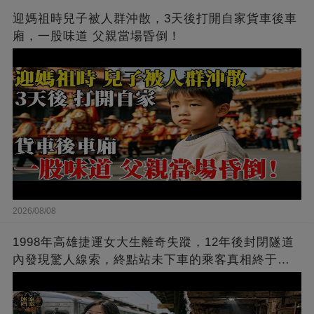
迎媽祖時兒子被人群沖散，3天後打開自家貨車後車
廂，一股味道 父親當場昏倒！
2026/08/08
1998年高雄捷運女大生離奇失蹤，12年後封閉隧道
內發現驚人線索，終點站未下車的乘客真相終于揭
開…