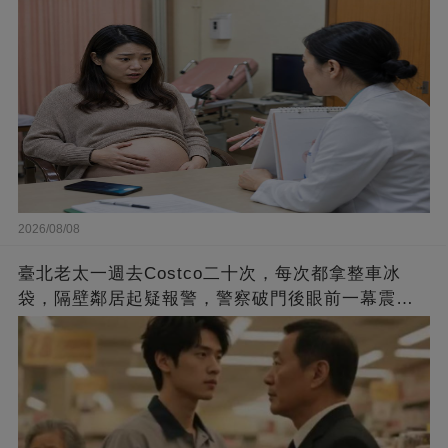
了多久
2026/08/08
臺北老太一週去Costco二十次，每次都拿整車冰
袋，隔壁鄰居起疑報警，警察破門後眼前一幕震
驚...