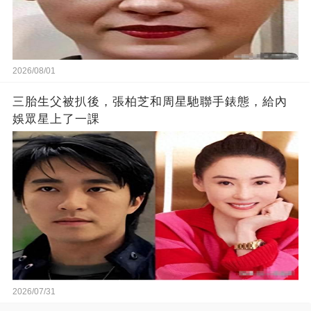
2026/08/01
三胎生父被扒後，張柏芝和周星馳聯手錶態，給內
娛眾星上了一課
2026/07/31