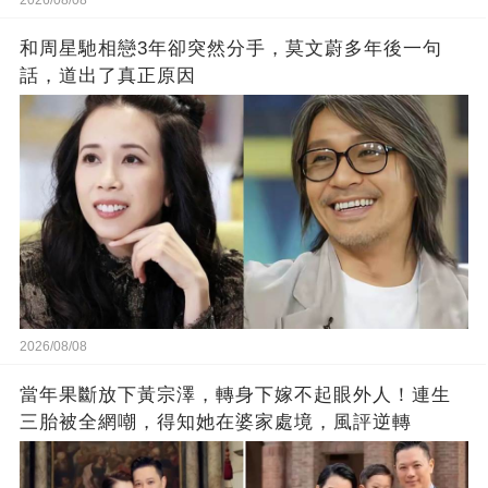
和周星馳相戀3年卻突然分手，莫文蔚多年後一句
話，道出了真正原因
2026/08/08
當年果斷放下黃宗澤，轉身下嫁不起眼外人！連生
三胎被全網嘲，得知她在婆家處境，風評逆轉