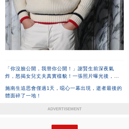
「你沒臉公開，我替你公開！」謝賢生前深夜氣
炸，怒揭女兒丈夫真實樣貌！一張照片曝光後，全
港都嚇傻了！沒想到竟是他
施南生追思會僅過1天，噁心一幕出現，逝者最後的
體面碎了一地！
ADVERTISEMENT