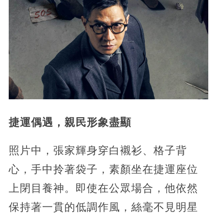
捷運偶遇，親民形象盡顯
照片中，張家輝身穿白襯衫、格子背
心，手中拎著袋子，素顏坐在捷運座位
上閉目養神。​即使在公眾場合，他依然
保持著一貫的低調作風，絲毫不見明星