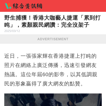
野生捕獲！香港大咖藝人捷運「累到打
盹」，素顏親民網讚：完全沒架子
2025/03/12
ADVERTISEMENT
近日，一張張家輝在香港捷運上打盹的
照片在網絡上廣泛傳播，迅速引發網友
熱議。​這位年屆60的影帝，以其低調親
民的形象贏得了廣大網友的點贊。