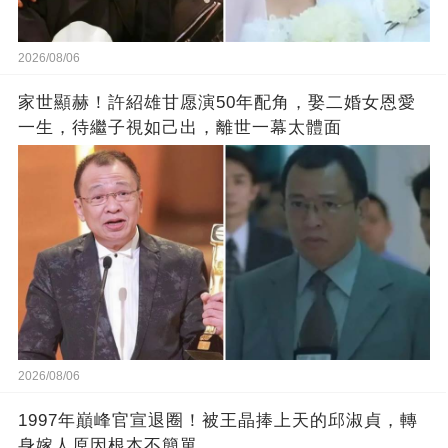
2026/08/06
家世顯赫！許紹雄甘愿演50年配角，娶二婚女恩愛
一生，待繼子視如己出，離世一幕太體面
2026/08/06
1997年巔峰官宣退圈！被王晶捧上天的邱淑貞，轉
身嫁人原因根本不簡單