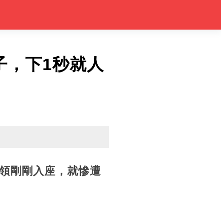
子，下1秒就人
領剛剛入座，就慘遭