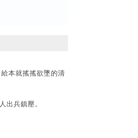
，給本就搖搖欲墜的清
人出兵鎮壓。