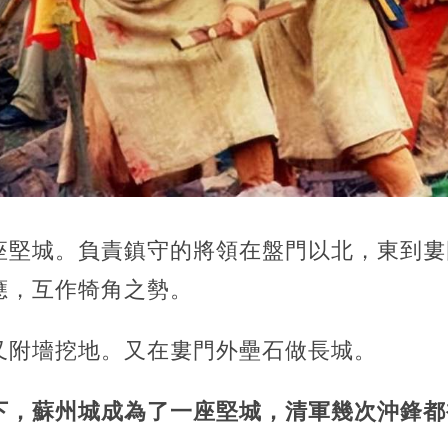
座堅城。負責鎮守的將領在盤門以北，東到婁
應，互作犄角之勢。
又附墻挖地。又在婁門外壘石做長城。
下，蘇州城成為了一座堅城，清軍幾次沖鋒都