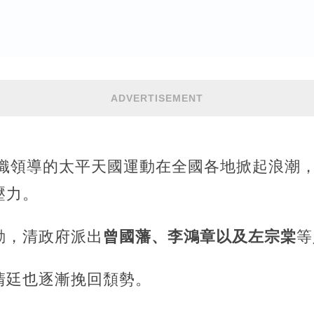
ADVERTISEMENT
織領導的太平天國運動在全國各地掀起浪潮
壓力。
動，清政府派出
曾國藩、李鴻章以及左宗棠
等
清廷也逐漸挽回頹勢。