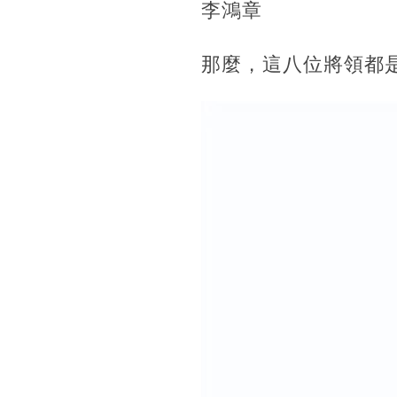
李鴻章
那麼，這八位將領都