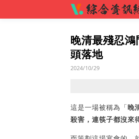
晚清最殘忍鴻
頭落地
2024/10/29
這是一場被稱為「
晚
殺害，連筷子都沒來
而策劃這場宴會的，