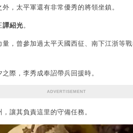
之外，太平軍還有非常優秀的將領坐鎮。
王
譚紹光
。
力量，曾參加過太平天國西征、南下江浙等戰
夕之際，李秀成奉詔帶兵回援時。
ADVERTISEMENT
州，讓其負責這里的守備任務。