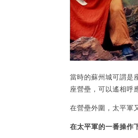
當時的蘇州城可謂是
座營壘，可以遙相呼
在營壘外圍，太平軍
在太平軍的一番操作