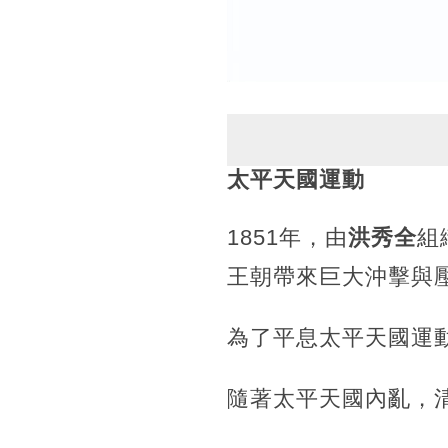
太平天國運動
1851年，由
洪秀全
組
王朝帶來巨大沖擊與
為了平息太平天國運
隨著太平天國內亂，