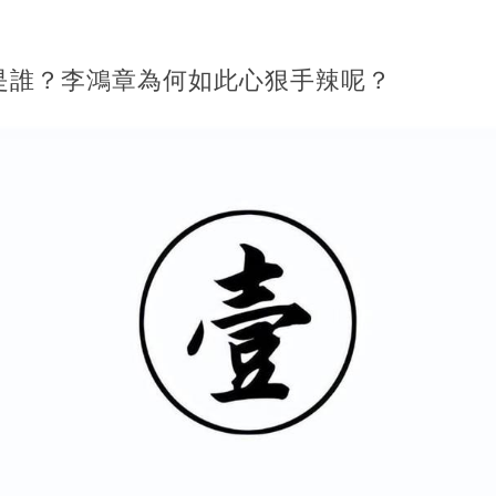
是誰？李鴻章為何如此心狠手辣呢？