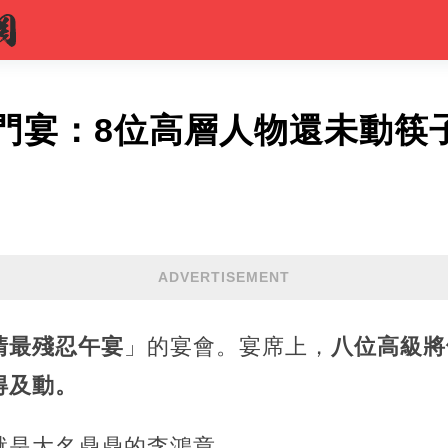
門宴：8位高層人物還未動筷
ADVERTISEMENT
清最殘忍午宴
」的宴會。宴席上，
八位高級將
得及動。
就是大名鼎鼎的李鴻章。