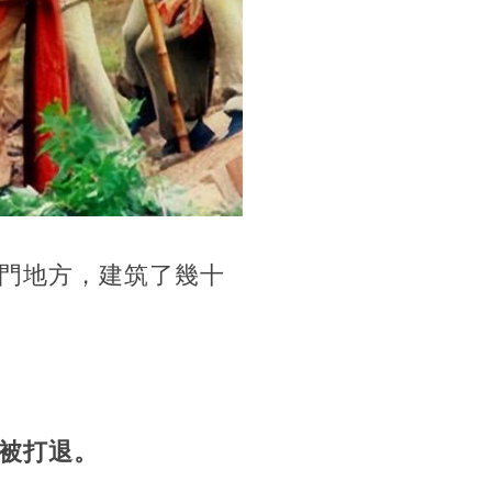
門地方，建筑了幾十
被打退。