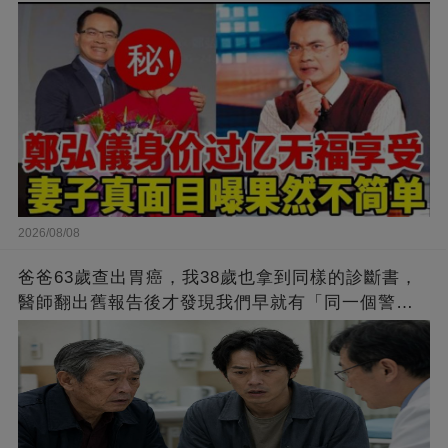
2026/08/08
爸爸63歲查出胃癌，我38歲也拿到同樣的診斷書，
醫師翻出舊報告後才發現我們早就有「同一個警
訊」