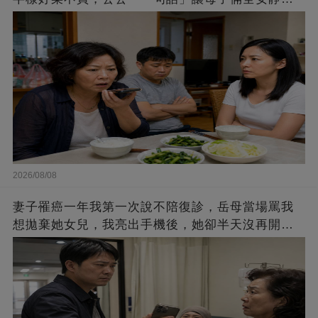
了！
2026/08/08
妻子罹癌一年我第一次說不陪復診，岳母當場罵我
想拋棄她女兒，我亮出手機後，她卻半天沒再開
口！