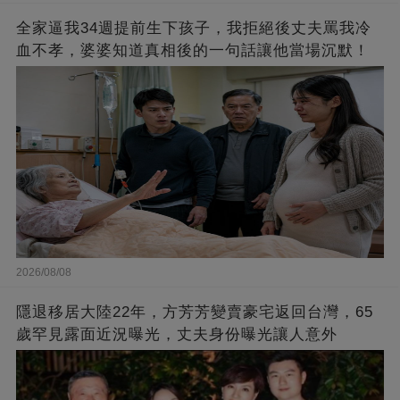
全家逼我34週提前生下孩子，我拒絕後丈夫罵我冷
血不孝，婆婆知道真相後的一句話讓他當場沉默！
2026/08/08
隱退移居大陸22年，方芳芳變賣豪宅返回台灣，65
歲罕見露面近況曝光，丈夫身份曝光讓人意外