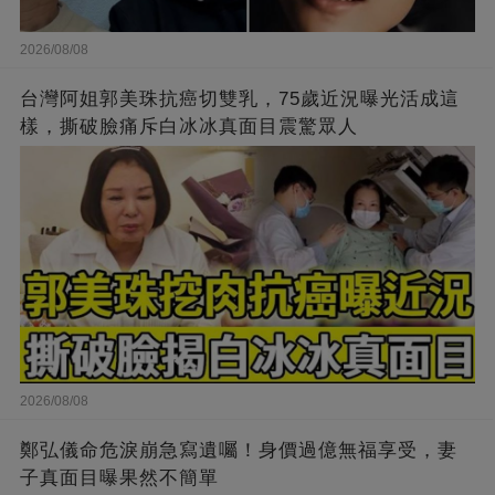
2026/08/08
台灣阿姐郭美珠抗癌切雙乳，75歲近況曝光活成這
樣，撕破臉痛斥白冰冰真面目震驚眾人
2026/08/08
鄭弘儀命危淚崩急寫遺囑！身價過億無福享受，妻
子真面目曝果然不簡單