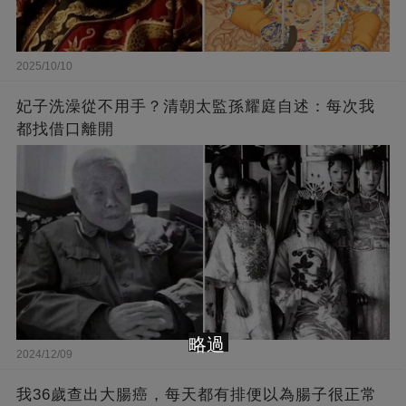
2025/10/10
妃子洗澡從不用手？清朝太監孫耀庭自述：每次我
都找借口離開
略過
2024/12/09
我36歲查出大腸癌，每天都有排便以為腸子很正常