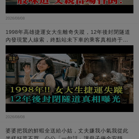
2026/08/08
1998年高雄捷運女大生離奇失蹤，12年後封閉隧道
內發現驚人線索，終點站未下車的乘客真相終于揭
開…
2026/08/08
婆婆把我的鮮蝦全送給小姑，丈夫嫌我小氣我從此
半樣好菜不買，公公「一句話」讓母子倆全安靜