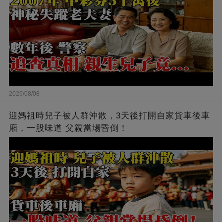
2026/08/08
迎媽祖時兒子被人群沖散，3天後打開自家貨車後車
廂，一股味道 父親當場昏倒！