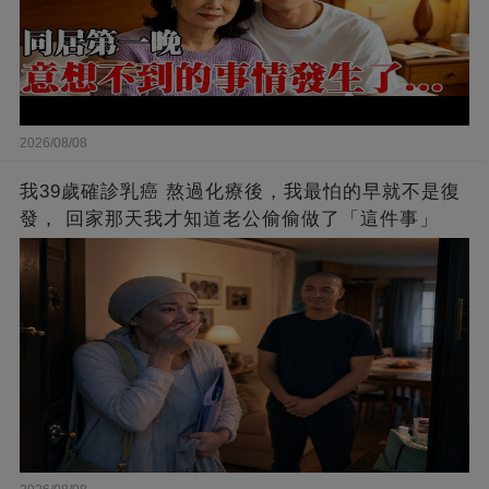
2026/08/08
我39歲確診乳癌 熬過化療後，我最怕的早就不是復
發， 回家那天我才知道老公偷偷做了「這件事」