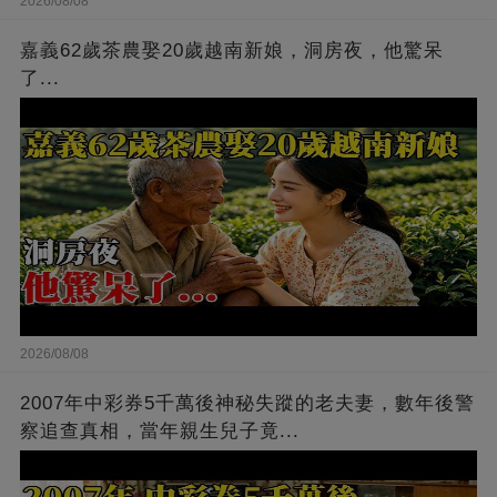
2026/08/08
嘉義62歲茶農娶20歲越南新娘，洞房夜，他驚呆
了...
2026/08/08
2007年中彩券5千萬後神秘失蹤的老夫妻，數年後警
察追查真相，當年親生兒子竟...