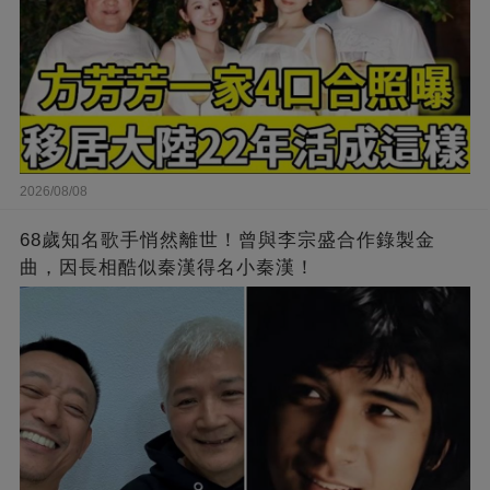
2026/08/08
68歲知名歌手悄然離世！曾與李宗盛合作錄製金
曲，因長相酷似秦漢得名小秦漢！