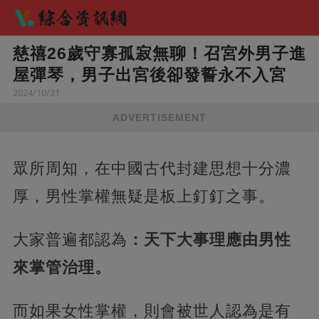
慈禧26歲守寡孤寂無聊！召宮外男子進
屋彈琴，男子出宮後卻發誓永不入宮
2024/10/31
ADVERTISEMENT
眾所周知，在中國古代封建思想十分濃
厚，男性掌權無疑是板上釘釘之事。
大家普遍都認為
：天下大事理應由男性
來掌管治理。
而如果女性掌權，則會被世人認為是有