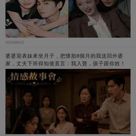
2026/08/10
婆婆迎表妹來坐月子，把懷胎8個月的我送回外婆
家，丈夫下班得知後直言：我入贅，孩子跟你姓！