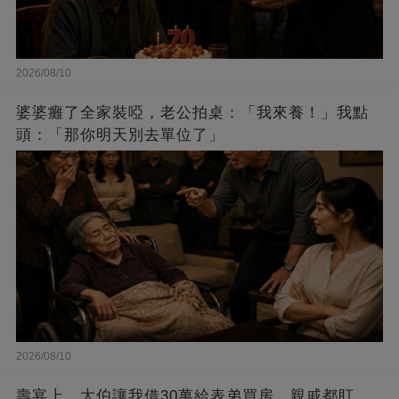
2026/08/10
婆婆癱了全家裝啞，老公拍桌：「我來養！」我點
頭：「那你明天別去單位了」
2026/08/10
壽宴上，大伯讓我借30萬給表弟買房，親戚都盯