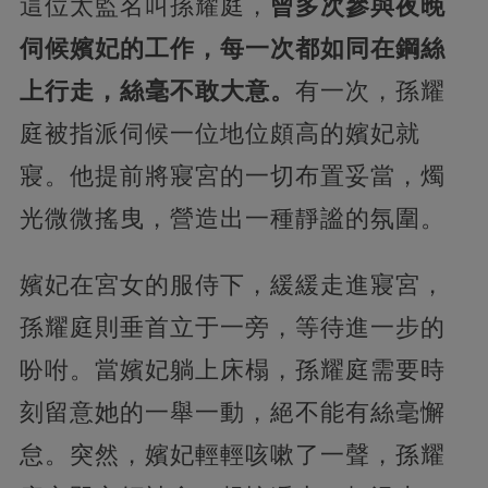
這位太監名叫孫耀庭，
曾多次參與夜晚
伺候嬪妃的工作，每一次都如同在鋼絲
上行走，絲毫不敢大意。
有一次，孫耀
庭被指派伺候一位地位頗高的嬪妃就
寢。他提前將寢宮的一切布置妥當，燭
光微微搖曳，營造出一種靜謐的氛圍。
嬪妃在宮女的服侍下，緩緩走進寢宮，
孫耀庭則垂首立于一旁，等待進一步的
吩咐。當嬪妃躺上床榻，孫耀庭需要時
刻留意她的一舉一動，絕不能有絲毫懈
怠。突然，嬪妃輕輕咳嗽了一聲，孫耀