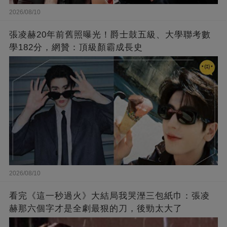
2026/08/10
張凌赫20年前舊照曝光！爵士鼓五級、大學聯考數
學182分，網贊：頂級顏霸成長史
2026/08/10
看完《這一秒過火》大結局我哭溼三包紙巾：張凌
赫那六個字才是全劇最狠的刀，後勁太大了