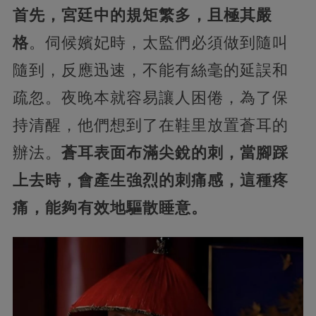
首先，宮廷中的規矩繁多，且極其嚴
格
。伺候嬪妃時，太監們必須做到隨叫
隨到，反應迅速，不能有絲毫的延誤和
疏忽。夜晚本就容易讓人困倦，為了保
持清醒，他們想到了在鞋里放置蒼耳的
辦法。
蒼耳表面布滿尖銳的刺，當腳踩
上去時，會產生強烈的刺痛感，這種疼
痛，能夠有效地驅散睡意。