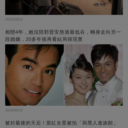
2026/08/10
相戀4年，她沒陪郭晉安熬過最低谷，轉身走向另一
段婚姻，20多年後再看結局很現實
2026/08/10
被封最後的天后！當紅女星被拍「與黑人進旅館」