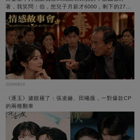
著，我笑問：伯，您兒子月薪才6000，剩下的27萬
您來還嗎？
2026/08/10
《逐玉》濾鏡褪了：張凌赫、田曦薇，一對爆款CP
的兩種翻車