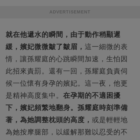
ADVERTISEMENT
就在他遞水的瞬間，由于動作稍顯遲
緩，嬪妃微微皺了皺眉，
這一細微的表
情，讓孫耀庭的心跳瞬間加速，生怕因
此招來責罰。還有一回，孫耀庭負責伺
候一位懷有身孕的嬪妃。這一夜，他更
是精神高度集中。
在孕期的不適困擾
下，嬪妃頻繁地翻身。孫耀庭時刻準備
著，為她調整枕頭的高度，
或是輕輕地
為她按摩腿部，以緩解那難以忍受的不