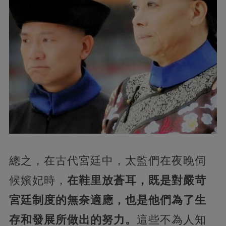
總之，在古代宮廷中，太監們在夜晚伺
候嬪妃時，
在鞋里放蒼耳，既是對嚴苛
宮廷制度的無奈適應，也是他們為了生
存和發展所做出的努力。
這些不為人知