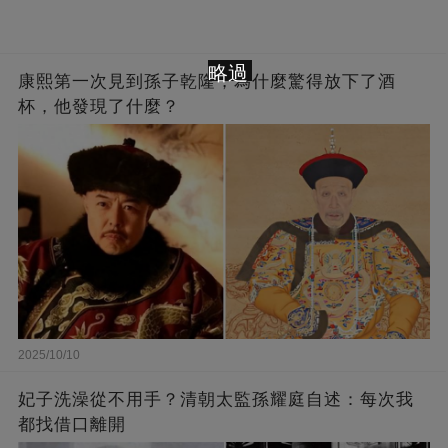
略過
康熙第一次見到孫子乾隆，為什麼驚得放下了酒
杯，他發現了什麼？
2025/10/10
妃子洗澡從不用手？清朝太監孫耀庭自述：每次我
都找借口離開