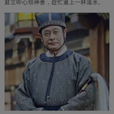
庭立即心領神會，趕忙遞上一杯溫水。