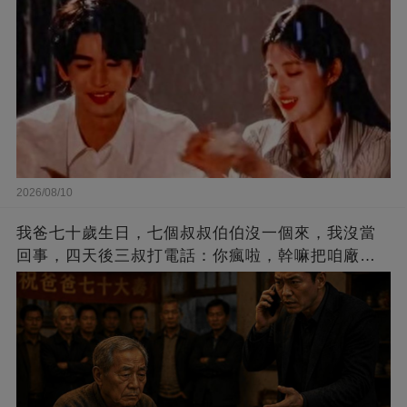
2026/08/10
我爸七十歲生日，七個叔叔伯伯沒一個來，我沒當
回事，四天後三叔打電話：你瘋啦，幹嘛把咱廠裡
的訂單全斷了？