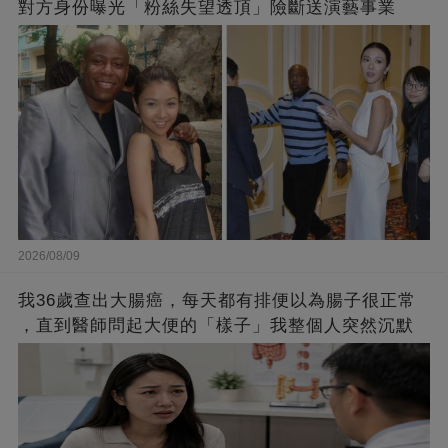
對方身份曝光「粉絲失望透頂」險斷送演藝事業
2026/08/09
我36歲查出大腸癌，每天都有排便以為腸子很正常
，直到醫師問起大便的「樣子」我整個人突然沉默