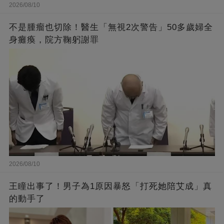
2026/08/10
不是腫瘤也切除！醫生「無視2次警告」50多歲婦全
身癱瘓，院方鞠躬謝罪
2026/08/10
王瞳出事了！男子為1原因暴怒「打死她陪艾成」真
的動手了